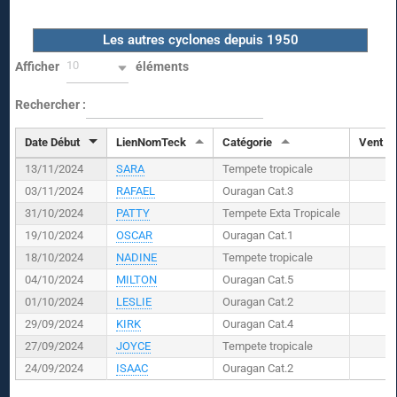
Les autres cyclones depuis 1950
10
Afficher
éléments
Rechercher :
Date Début
LienNomTeck
Catégorie
Vent (
K
13/11/2024
SARA
Tempete tropicale
03/11/2024
RAFAEL
Ouragan Cat.3
31/10/2024
PATTY
Tempete Exta Tropicale
19/10/2024
OSCAR
Ouragan Cat.1
18/10/2024
NADINE
Tempete tropicale
04/10/2024
MILTON
Ouragan Cat.5
01/10/2024
LESLIE
Ouragan Cat.2
29/09/2024
KIRK
Ouragan Cat.4
27/09/2024
JOYCE
Tempete tropicale
24/09/2024
ISAAC
Ouragan Cat.2