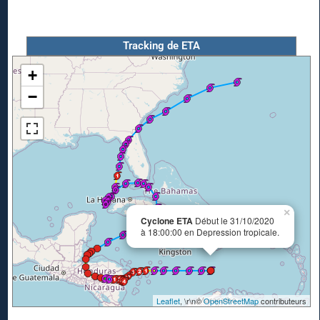
Tracking de ETA
+
−
×
Cyclone ETA
Début le 31/10/2020
à 18:00:00 en Depression tropicale.
Leaflet
, \r\n©
OpenStreetMap
contributeurs