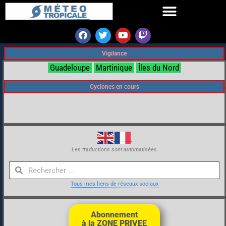
Vigilance
Guadeloupe
Martinique
Îles du Nord
Cyclones en cours
Les traductions sont automatisées
Tous mes liens de réseaux sociaux
Abonnement
à la ZONE PRIVEE