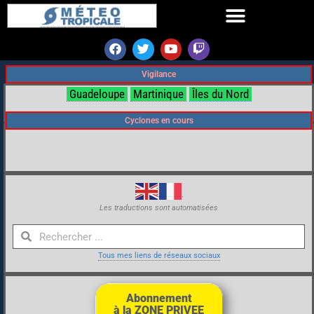
Vigilance
Guadeloupe
Martinique
Îles du Nord
Cyclones en cours
Les traductions sont automatisées
Tous mes liens de réseaux sociaux
Abonnement
à la ZONE PRIVEE