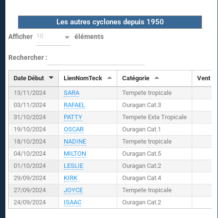
Les autres cyclones depuis 1950
10
Afficher
éléments
Rechercher :
Date Début
LienNomTeck
Catégorie
Vent (
K
13/11/2024
SARA
Tempete tropicale
03/11/2024
RAFAEL
Ouragan Cat.3
31/10/2024
PATTY
Tempete Exta Tropicale
19/10/2024
OSCAR
Ouragan Cat.1
18/10/2024
NADINE
Tempete tropicale
04/10/2024
MILTON
Ouragan Cat.5
01/10/2024
LESLIE
Ouragan Cat.2
29/09/2024
KIRK
Ouragan Cat.4
27/09/2024
JOYCE
Tempete tropicale
24/09/2024
ISAAC
Ouragan Cat.2