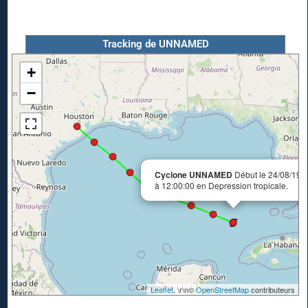
Tracking de UNNAMED
+
−
Cyclone UNNAMED
Début le 24/08/197
à 12:00:00 en Depression tropicale.
Leaflet
, \r\n©
OpenStreetMap
contributeurs