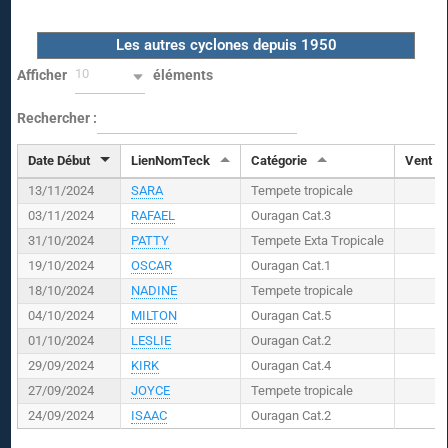
Les autres cyclones depuis 1950
10
Afficher
éléments
Rechercher :
Date Début
LienNomTeck
Catégorie
Vent (
K
13/11/2024
SARA
Tempete tropicale
03/11/2024
RAFAEL
Ouragan Cat.3
31/10/2024
PATTY
Tempete Exta Tropicale
19/10/2024
OSCAR
Ouragan Cat.1
18/10/2024
NADINE
Tempete tropicale
04/10/2024
MILTON
Ouragan Cat.5
01/10/2024
LESLIE
Ouragan Cat.2
29/09/2024
KIRK
Ouragan Cat.4
27/09/2024
JOYCE
Tempete tropicale
24/09/2024
ISAAC
Ouragan Cat.2