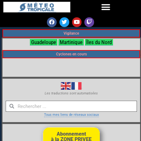
Vigilance
Guadeloupe
Martinique
Îles du Nord
Cyclones en cours
Les traductions sont automatisées
Tous mes liens de réseaux sociaux
Abonnement
à la ZONE PRIVEE