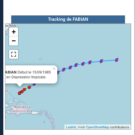
Tracking de FABIAN
+
−
×
ne FABIAN
Début le 15/09/1985
:00 en Depression tropicale.
Leaflet
, \r\n©
OpenStreetMap
contributeurs