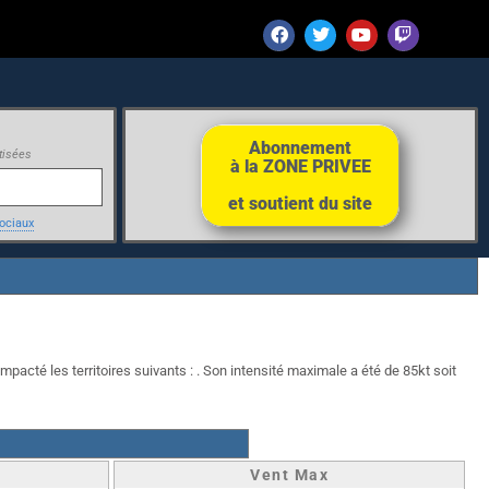
Abonnement
tisées
à la ZONE PRIVEE
et soutient du site
ociaux
mpacté les territoires suivants : . Son intensité maximale a été de 85kt soit
Vent Max