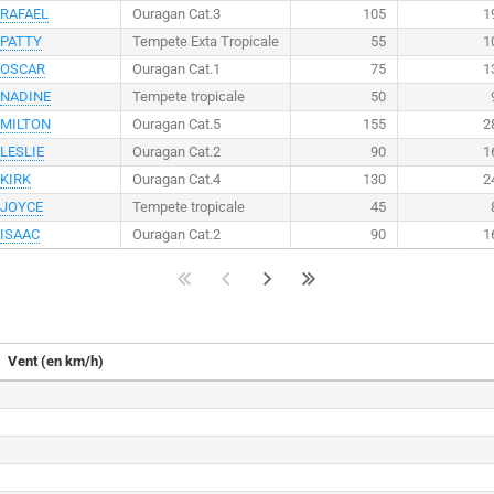
RAFAEL
Ouragan Cat.3
105
1
PATTY
Tempete Exta Tropicale
55
1
OSCAR
Ouragan Cat.1
75
1
NADINE
Tempete tropicale
50
MILTON
Ouragan Cat.5
155
2
LESLIE
Ouragan Cat.2
90
1
KIRK
Ouragan Cat.4
130
2
JOYCE
Tempete tropicale
45
ISAAC
Ouragan Cat.2
90
1
Vent (en km/h)