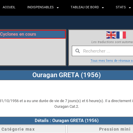
ACCUEIL
INDISPENSABLES
TABLEAU DE BORD
STATS
Cyclones en cours
Les traductions sont automa
Tous mes liens de réseaux s
Ouragan GRETA (1956)
1/10/1956 et a eu une durée de vie de 7 jours(s) et 6 heure(s). Il a directement i
Ouragan Cat.2.
Détails : Ouragan GRETA (1956)
Catégorie max
Pression mini