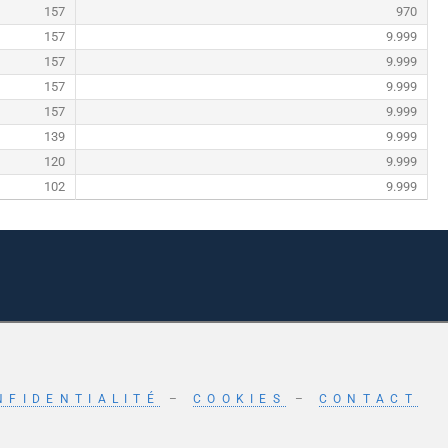
157
970
157
9.999
157
9.999
157
9.999
157
9.999
139
9.999
120
9.999
102
9.999
NFIDENTIALITÉ
–
COOKIES
–
CONTACT