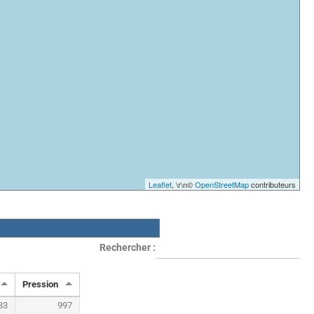
Leaflet
, \r\n©
OpenStreetMap
contributeurs
Rechercher :
Pression
83
997