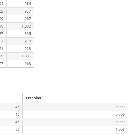
94
954
02
977
39
987
93
1.002
87
895
67
970
41
928
83
1.001
67
963
Pression
46
9.999
46
9.999
46
9.999
56
1.003