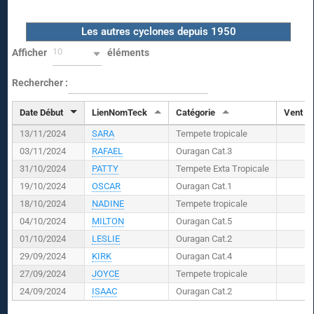
Les autres cyclones depuis 1950
10
Afficher
éléments
Rechercher :
Date Début
LienNomTeck
Catégorie
Vent (
K
13/11/2024
SARA
Tempete tropicale
03/11/2024
RAFAEL
Ouragan Cat.3
31/10/2024
PATTY
Tempete Exta Tropicale
19/10/2024
OSCAR
Ouragan Cat.1
18/10/2024
NADINE
Tempete tropicale
04/10/2024
MILTON
Ouragan Cat.5
01/10/2024
LESLIE
Ouragan Cat.2
29/09/2024
KIRK
Ouragan Cat.4
27/09/2024
JOYCE
Tempete tropicale
24/09/2024
ISAAC
Ouragan Cat.2