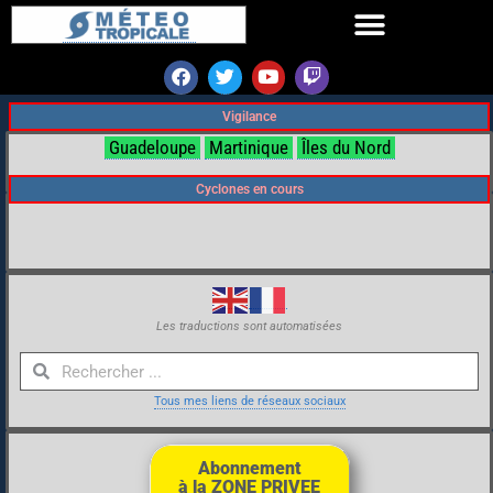
Vigilance
Guadeloupe
Martinique
Îles du Nord
Cyclones en cours
Les traductions sont automatisées
Tous mes liens de réseaux sociaux
Abonnement
à la ZONE PRIVEE