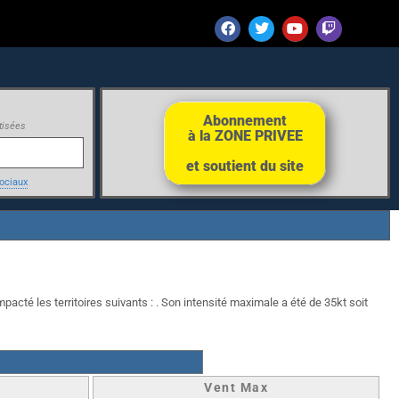
Abonnement
tisées
à la ZONE PRIVEE
et soutient du site
ociaux
pacté les territoires suivants : . Son intensité maximale a été de 35kt soit
Vent Max