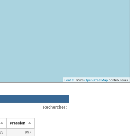
Leaflet
, \r\n©
OpenStreetMap
contributeurs
Rechercher :
Pression
83
997