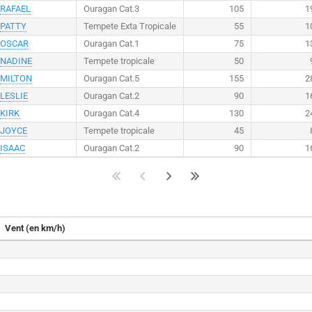
RAFAEL
Ouragan Cat.3
105
1
PATTY
Tempete Exta Tropicale
55
1
OSCAR
Ouragan Cat.1
75
1
NADINE
Tempete tropicale
50
MILTON
Ouragan Cat.5
155
2
LESLIE
Ouragan Cat.2
90
1
KIRK
Ouragan Cat.4
130
2
JOYCE
Tempete tropicale
45
ISAAC
Ouragan Cat.2
90
1
Vent (en km/h)