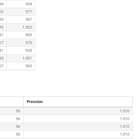
94
954
02
977
39
987
93
1.002
87
895
67
970
41
928
83
1.001
67
963
Pression
56
1.010
56
1.010
56
1.010
56
1.010