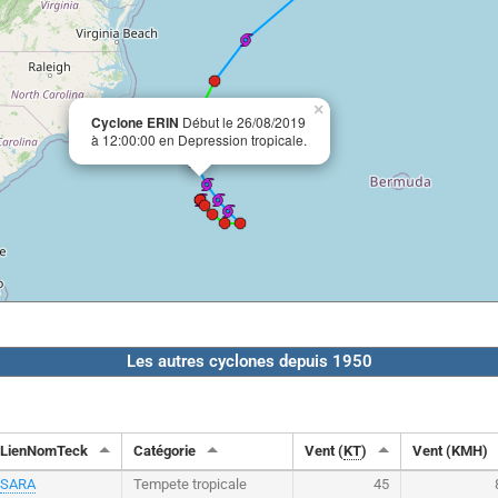
×
Cyclone ERIN
Début le 26/08/2019
à 12:00:00 en Depression tropicale.
Les autres cyclones depuis 1950
LienNomTeck
Catégorie
Vent (
KT
)
Vent (KMH)
SARA
Tempete tropicale
45