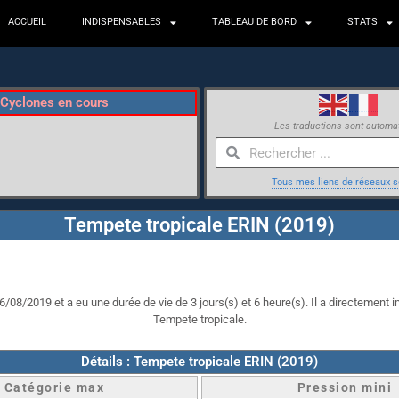
ACCUEIL
INDISPENSABLES
TABLEAU DE BORD
STATS
Cyclones en cours
Les traductions sont automa
Tous mes liens de réseaux s
Tempete tropicale ERIN (2019)
6/08/2019 et a eu une durée de vie de 3 jours(s) et 6 heure(s). Il a directement im
Tempete tropicale.
Détails : Tempete tropicale ERIN (2019)
Catégorie max
Pression mini