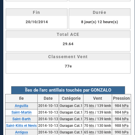
Fin
Durée
20/10/2014
8 jour(s) 12 heure(s)
Total ACE
29.64
Classement Vent
77e
Îles de l'arc antillais touchés par GONZALO
Ile
Date
Catégorie
Vent
Pression
Anguilla
2014-10-13
Ouragan Cat.1
75
kts
/ 139 kmh
984
hPa
Saint-Martin
2014-10-13
Ouragan Cat.1
75
kts
/ 139 kmh
984
hPa
Saint-Barth
2014-10-13
Ouragan Cat.1
75
kts
/ 139 kmh
984
hPa
Saint-Kitts et Nevis
2014-10-13
Ouragan Cat.1
70
kts
/ 130 kmh
988
hPa
Antigua
2014-10-13
Ouragan Cat.1
65
kts
/ 120 kmh
990
hPa