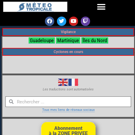
Vigilance
Guadeloupe
Martinique
Îles du Nord
Cyclones en cours
Les traductions sont automatisées
Tous mes liens de réseaux sociaux
Abonnement
à la ZONE PRIVEE