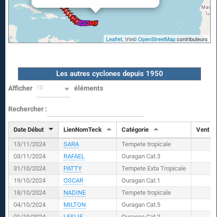
Leaflet
, \r\n©
OpenStreetMap
contributeurs
Les autres cyclones depuis 1950
10
Afficher
éléments
Rechercher :
Date Début
LienNomTeck
Catégorie
Vent (
K
13/11/2024
SARA
Tempete tropicale
03/11/2024
RAFAEL
Ouragan Cat.3
31/10/2024
PATTY
Tempete Exta Tropicale
19/10/2024
OSCAR
Ouragan Cat.1
18/10/2024
NADINE
Tempete tropicale
04/10/2024
MILTON
Ouragan Cat.5
01/10/2024
LESLIE
Ouragan Cat.2