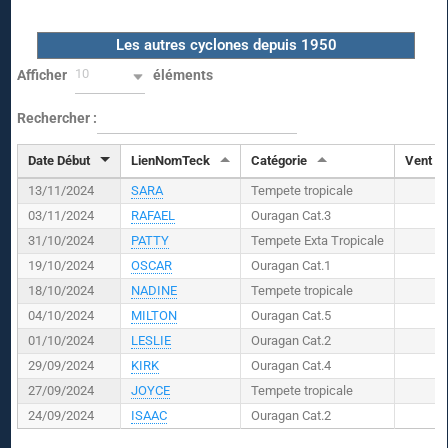
Les autres cyclones depuis 1950
10
Afficher
éléments
Rechercher :
Date Début
LienNomTeck
Catégorie
Vent (
K
13/11/2024
SARA
Tempete tropicale
03/11/2024
RAFAEL
Ouragan Cat.3
31/10/2024
PATTY
Tempete Exta Tropicale
19/10/2024
OSCAR
Ouragan Cat.1
18/10/2024
NADINE
Tempete tropicale
04/10/2024
MILTON
Ouragan Cat.5
01/10/2024
LESLIE
Ouragan Cat.2
29/09/2024
KIRK
Ouragan Cat.4
27/09/2024
JOYCE
Tempete tropicale
24/09/2024
ISAAC
Ouragan Cat.2