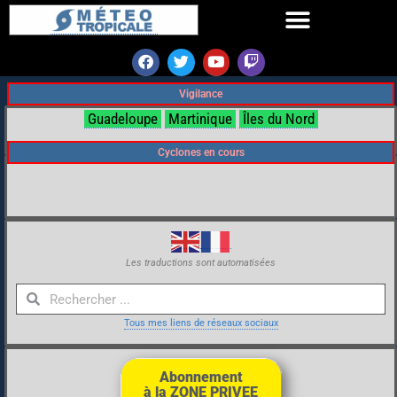
Vigilance
Guadeloupe
Martinique
Îles du Nord
Cyclones en cours
Les traductions sont automatisées
Tous mes liens de réseaux sociaux
Abonnement
à la ZONE PRIVEE