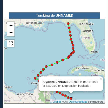
Tracking de UNNAMED
+
−
×
Cyclone UNNAMED
Début le 06/10/1971
à 12:00:00 en Depression tropicale.
Leaflet
, \r\n©
OpenStreetMap
contributeurs