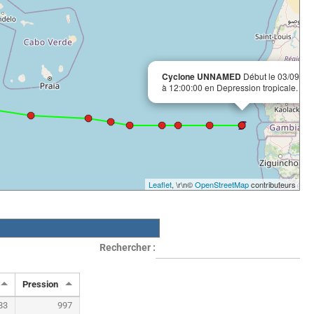
Cyclone UNNAMED
Début le 03/09/19
à 12:00:00 en Depression tropicale.
Leaflet
, \r\n©
OpenStreetMap
contributeurs
Rechercher :
Pression
83
997