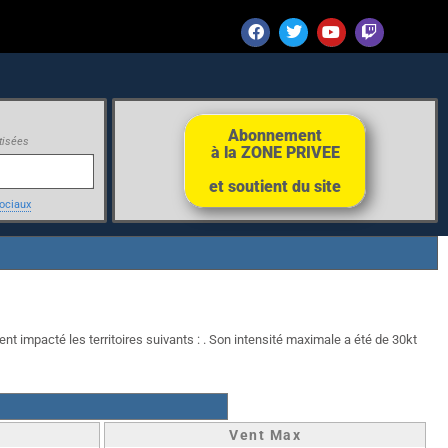
Abonnement
tisées
à la ZONE PRIVEE
et soutient du site
ociaux
nt impacté les territoires suivants : . Son intensité maximale a été de 30kt
Vent Max