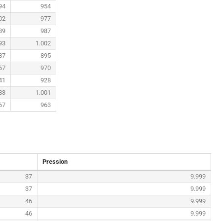
94
954
02
977
39
987
93
1.002
87
895
67
970
41
928
83
1.001
67
963
Pression
37
9.999
37
9.999
46
9.999
46
9.999