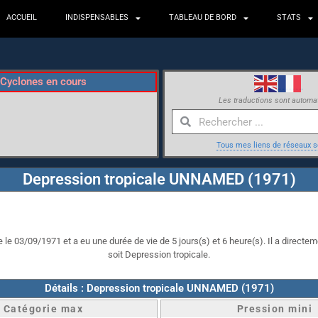
ACCUEIL
INDISPENSABLES
TABLEAU DE BORD
STATS
Cyclones en cours
Les traductions sont automa
Tous mes liens de réseaux s
Depression tropicale UNNAMED (1971)
e 03/09/1971 et a eu une durée de vie de 5 jours(s) et 6 heure(s). Il a directeme
soit Depression tropicale.
Détails : Depression tropicale UNNAMED (1971)
Catégorie max
Pression mini