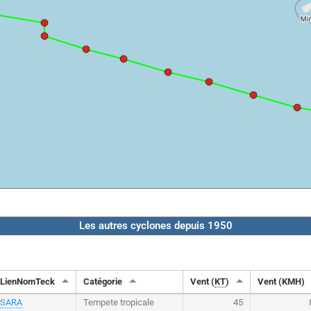
Les autres cyclones depuis 1950
LienNomTeck
Catégorie
Vent (
KT
)
Vent (KMH)
SARA
Tempete tropicale
45