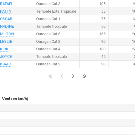
RAFAEL
Ouragan Cat.3
105
1
PATTY
Tempete Exta Tropicale
55
1
OSCAR
Ouragan Cat.1
75
1
NADINE
Tempete tropicale
50
MILTON
Ouragan Cat.5
155
2
LESLIE
Ouragan Cat.2
90
1
KIRK
Ouragan Cat.4
130
2
JOYCE
Tempete tropicale
45
ISAAC
Ouragan Cat.2
90
1
Vent (en km/h)