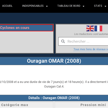
ACCUEIL
INDISPENSABLES
TABLEAU DE BORD
STATS
Cyclones en cours
Les traductions sont automa
Tous mes liens de réseaux s
Ouragan OMAR (2008)
10/2008 et a eu une durée de vie de 7 jours(s) et 18 heure(s). Il a directement i
Ouragan Cat.4.
Détails : Ouragan OMAR (2008)
Catégorie max
Pression mini