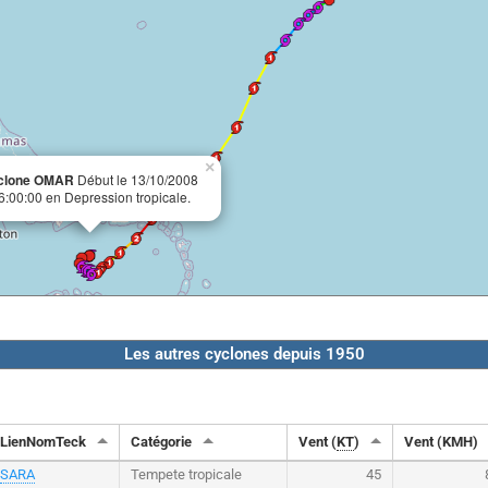
×
clone OMAR
Début le 13/10/2008
6:00:00 en Depression tropicale.
Les autres cyclones depuis 1950
LienNomTeck
Catégorie
Vent (
KT
)
Vent (KMH)
SARA
Tempete tropicale
45