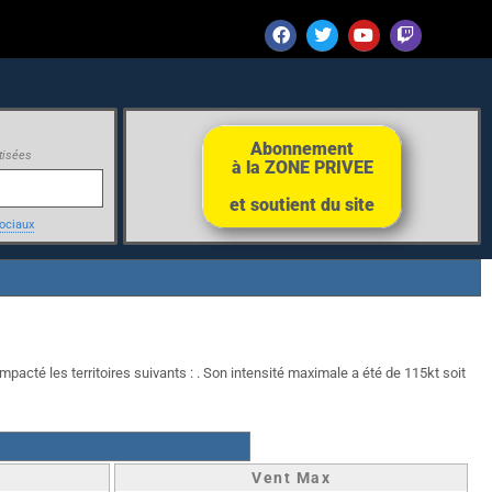
Abonnement
tisées
à la ZONE PRIVEE
et soutient du site
ociaux
mpacté les territoires suivants : . Son intensité maximale a été de 115kt soit
Vent Max