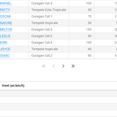
RAFAEL
Ouragan Cat.3
105
1
PATTY
Tempete Exta Tropicale
55
1
OSCAR
Ouragan Cat.1
75
1
NADINE
Tempete tropicale
50
MILTON
Ouragan Cat.5
155
2
LESLIE
Ouragan Cat.2
90
1
KIRK
Ouragan Cat.4
130
2
JOYCE
Tempete tropicale
45
ISAAC
Ouragan Cat.2
90
1
Vent (en km/h)