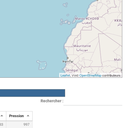
Leaflet
, \r\n©
OpenStreetMap
contributeurs
Rechercher :
Pression
83
997