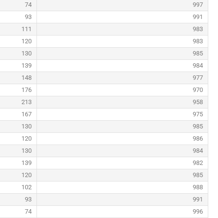
74
997
93
991
111
983
120
983
130
985
139
984
148
977
176
970
213
958
167
975
130
985
120
986
130
984
139
982
120
985
102
988
93
991
74
996