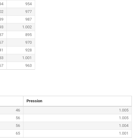
94
954
02
977
39
987
93
1.002
87
895
67
970
41
928
83
1.001
67
963
Pression
46
1.005
56
1.005
56
1.004
65
1.001