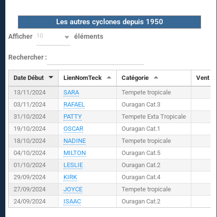
Les autres cyclones depuis 1950
10
Afficher
éléments
Rechercher :
Date Début
LienNomTeck
Catégorie
Vent (
K
13/11/2024
SARA
Tempete tropicale
03/11/2024
RAFAEL
Ouragan Cat.3
31/10/2024
PATTY
Tempete Exta Tropicale
19/10/2024
OSCAR
Ouragan Cat.1
18/10/2024
NADINE
Tempete tropicale
04/10/2024
MILTON
Ouragan Cat.5
01/10/2024
LESLIE
Ouragan Cat.2
29/09/2024
KIRK
Ouragan Cat.4
27/09/2024
JOYCE
Tempete tropicale
24/09/2024
ISAAC
Ouragan Cat.2