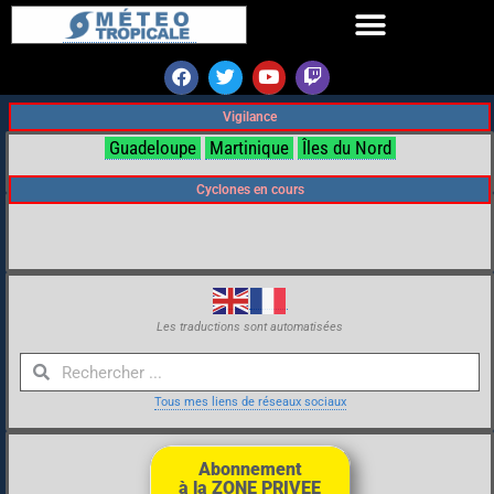
Vigilance
Guadeloupe
Martinique
Îles du Nord
Cyclones en cours
Les traductions sont automatisées
Tous mes liens de réseaux sociaux
Abonnement
à la ZONE PRIVEE