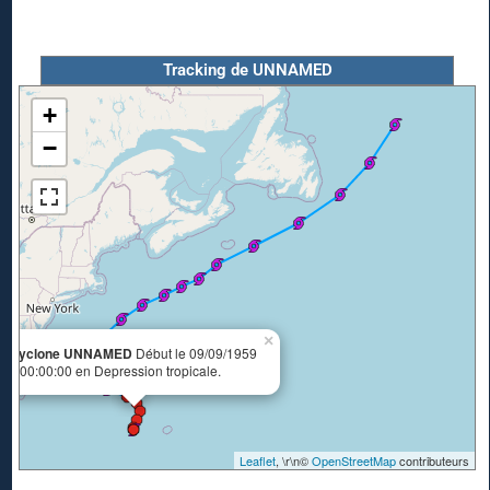
Tracking de UNNAMED
+
−
×
Cyclone UNNAMED
Début le 09/09/1959
à 00:00:00 en Depression tropicale.
Leaflet
, \r\n©
OpenStreetMap
contributeurs