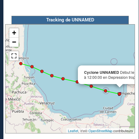
Tracking de UNNAMED
+
−
Cyclone UNNAMED
Début le 2
à 12:00:00 en Depression tropic
Leaflet
, \r\n©
OpenStreetMap
contributeurs