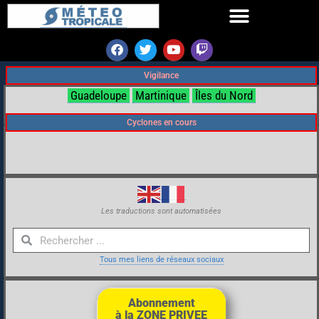
Vigilance
Guadeloupe
Martinique
Îles du Nord
Cyclones en cours
Les traductions sont automatisées
Tous mes liens de réseaux sociaux
Abonnement
à la ZONE PRIVEE