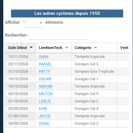
Les autres cyclones depuis 1950
10
Afficher
éléments
Rechercher :
Date Début
LienNomTeck
Catégorie
Vent (
K
13/11/2024
SARA
Tempete tropicale
03/11/2024
RAFAEL
Ouragan Cat.3
31/10/2024
PATTY
Tempete Exta Tropicale
19/10/2024
OSCAR
Ouragan Cat.1
18/10/2024
NADINE
Tempete tropicale
04/10/2024
MILTON
Ouragan Cat.5
01/10/2024
LESLIE
Ouragan Cat.2
29/09/2024
KIRK
Ouragan Cat.4
27/09/2024
JOYCE
Tempete tropicale
24/09/2024
ISAAC
Ouragan Cat.2