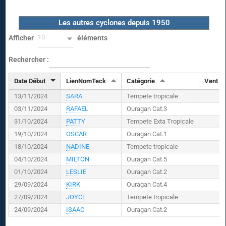
Les autres cyclones depuis 1950
10
Afficher
éléments
Rechercher :
Date Début
LienNomTeck
Catégorie
Vent (
K
13/11/2024
SARA
Tempete tropicale
03/11/2024
RAFAEL
Ouragan Cat.3
31/10/2024
PATTY
Tempete Exta Tropicale
19/10/2024
OSCAR
Ouragan Cat.1
18/10/2024
NADINE
Tempete tropicale
04/10/2024
MILTON
Ouragan Cat.5
01/10/2024
LESLIE
Ouragan Cat.2
29/09/2024
KIRK
Ouragan Cat.4
27/09/2024
JOYCE
Tempete tropicale
24/09/2024
ISAAC
Ouragan Cat.2