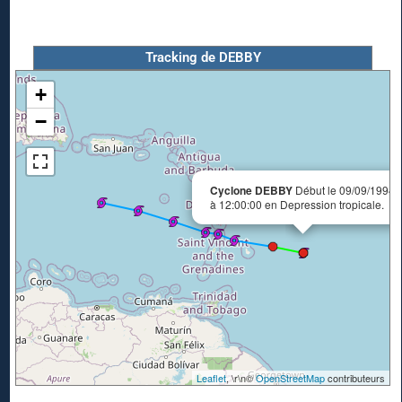
Tracking de DEBBY
+
−
Cyclone DEBBY
Début le 09/09/1994
à 12:00:00 en Depression tropicale.
Leaflet
, \r\n©
OpenStreetMap
contributeurs