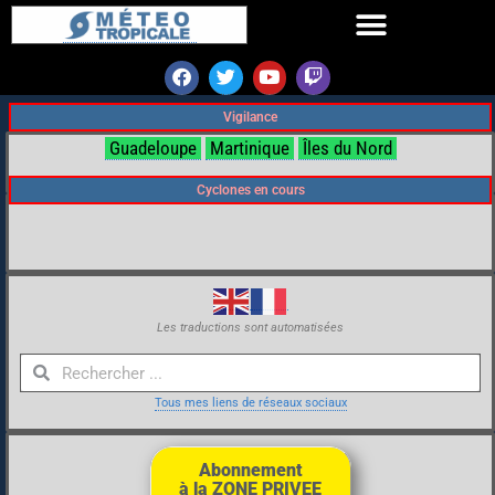
Vigilance
Guadeloupe
Martinique
Îles du Nord
Cyclones en cours
Les traductions sont automatisées
Tous mes liens de réseaux sociaux
Abonnement
à la ZONE PRIVEE