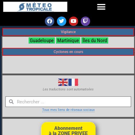
Vigilance
Guadeloupe
Martinique
Îles du Nord
Cyclones en cours
Les traductions sont automatisées
Tous mes liens de réseaux sociaux
Abonnement
à la ZONE PRIVEE