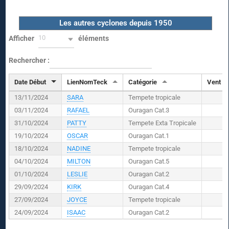
Les autres cyclones depuis 1950
10
Afficher
éléments
Rechercher :
Date Début
LienNomTeck
Catégorie
Vent (
K
13/11/2024
SARA
Tempete tropicale
03/11/2024
RAFAEL
Ouragan Cat.3
31/10/2024
PATTY
Tempete Exta Tropicale
19/10/2024
OSCAR
Ouragan Cat.1
18/10/2024
NADINE
Tempete tropicale
04/10/2024
MILTON
Ouragan Cat.5
01/10/2024
LESLIE
Ouragan Cat.2
29/09/2024
KIRK
Ouragan Cat.4
27/09/2024
JOYCE
Tempete tropicale
24/09/2024
ISAAC
Ouragan Cat.2