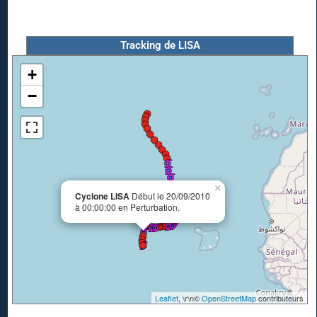
Tracking de LISA
+
−
×
Cyclone LISA
Début le 20/09/2010
à 00:00:00 en Perturbation.
Leaflet
, \r\n©
OpenStreetMap
contributeurs