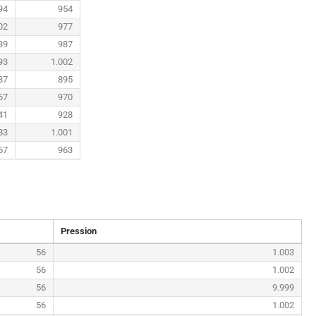
94
954
02
977
39
987
93
1.002
87
895
67
970
41
928
83
1.001
67
963
Pression
56
1.003
56
1.002
56
9.999
56
1.002