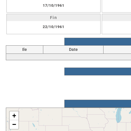
17/10/1961
Fin
22/10/1961
Ile
Date
+
−