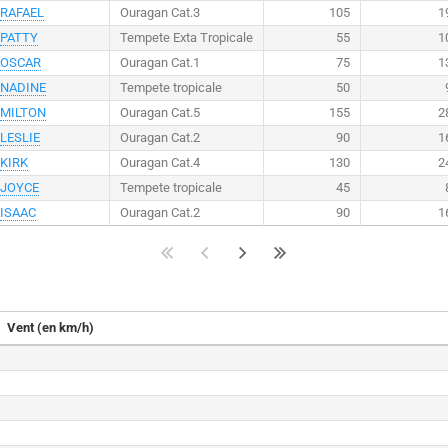
RAFAEL
Ouragan Cat.3
105
1
PATTY
Tempete Exta Tropicale
55
1
OSCAR
Ouragan Cat.1
75
1
NADINE
Tempete tropicale
50
MILTON
Ouragan Cat.5
155
2
LESLIE
Ouragan Cat.2
90
1
KIRK
Ouragan Cat.4
130
2
JOYCE
Tempete tropicale
45
ISAAC
Ouragan Cat.2
90
1
Vent (en km/h)