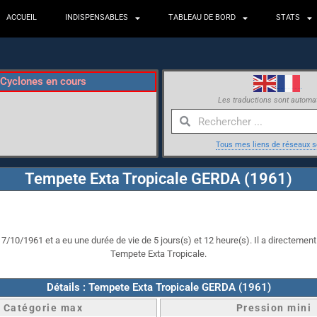
ACCUEIL
INDISPENSABLES
TABLEAU DE BORD
STATS
Cyclones en cours
Les traductions sont automa
Tous mes liens de réseaux s
Tempete Exta Tropicale GERDA (1961)
/10/1961 et a eu une durée de vie de 5 jours(s) et 12 heure(s). Il a directement 
Tempete Exta Tropicale.
Détails : Tempete Exta Tropicale GERDA (1961)
Catégorie max
Pression mini