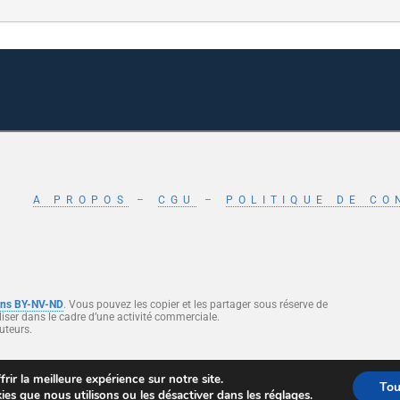
A PROPOS
–
CGU
–
POLITIQUE DE CO
ons BY-NV-ND
. Vous pouvez les copier et les partager sous réserve de
 utiliser dans le cadre d’une activité commerciale.
uteurs.
ialité
et
Conditions d’utilisation
.
rir la meilleure expérience sur notre site.
Tou
ies que nous utilisons ou les désactiver dans les
réglages
.