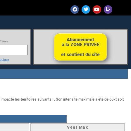
Abonnement
tisées
à la ZONE PRIVEE
et soutient du site
ociaux
impacté les territoires suivants : . Son intensité maximale a été de 65kt soit
Vent Max