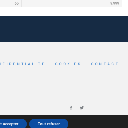
65
9.999
NFIDENTIALITÉ
–
COOKIES
–
CONTACT
t accepter
Tout refuser