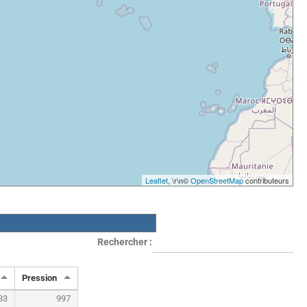
Leaflet
, \r\n©
OpenStreetMap
contributeurs
Rechercher :
Pression
83
997