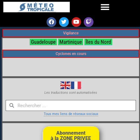
Vigilance
Guadeloupe
Martinique
Îles du Nord
Cyclones en cours
Les traductions sont automatisées
Tous mes liens de réseaux sociaux
Abonnement
à la ZONE PRIVEE