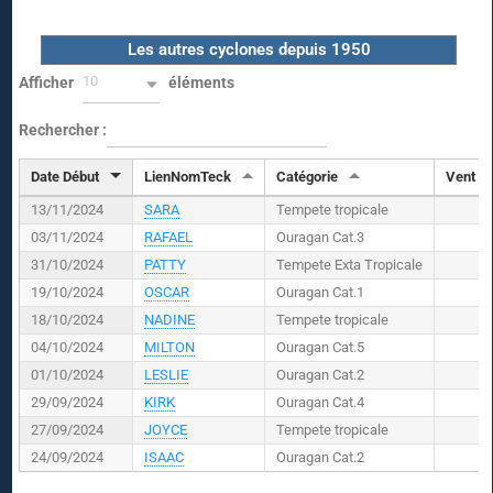
Les autres cyclones depuis 1950
10
Afficher
éléments
Rechercher :
Date Début
LienNomTeck
Catégorie
Vent (
K
13/11/2024
SARA
Tempete tropicale
03/11/2024
RAFAEL
Ouragan Cat.3
31/10/2024
PATTY
Tempete Exta Tropicale
19/10/2024
OSCAR
Ouragan Cat.1
18/10/2024
NADINE
Tempete tropicale
04/10/2024
MILTON
Ouragan Cat.5
01/10/2024
LESLIE
Ouragan Cat.2
29/09/2024
KIRK
Ouragan Cat.4
27/09/2024
JOYCE
Tempete tropicale
24/09/2024
ISAAC
Ouragan Cat.2