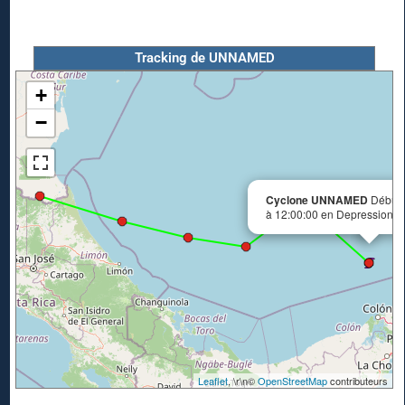
Tracking de UNNAMED
+
−
Cyclone UNNAMED
Début 
à 12:00:00 en Depression tr
Leaflet
, \r\n©
OpenStreetMap
contributeurs