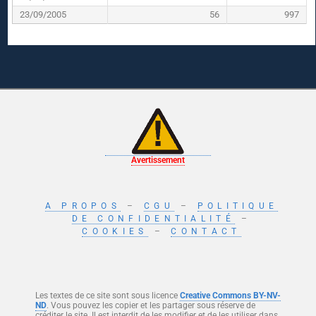
23/09/2005
56
997
Avertissement
A PROPOS
–
CGU
–
POLITIQUE
DE CONFIDENTIALITÉ
–
COOKIES
–
CONTACT
Les textes de ce site sont sous licence
Creative Commons BY-NV-
ND
. Vous pouvez les copier et les partager sous réserve de
créditer le site. Il est interdit de les modifier et de les utiliser dans