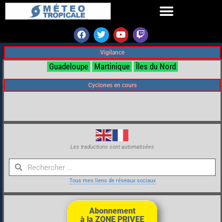
Vigilance
Guadeloupe
Martinique
Îles du Nord
Cyclones en cours
Les traductions sont automatisées
Tous mes liens de réseaux sociaux
Abonnement
à la ZONE PRIVEE