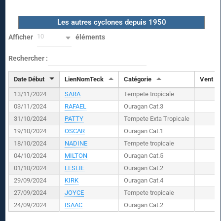
Les autres cyclones depuis 1950
10
Afficher
éléments
Rechercher :
Date Début
LienNomTeck
Catégorie
Vent (
K
13/11/2024
SARA
Tempete tropicale
03/11/2024
RAFAEL
Ouragan Cat.3
31/10/2024
PATTY
Tempete Exta Tropicale
19/10/2024
OSCAR
Ouragan Cat.1
18/10/2024
NADINE
Tempete tropicale
04/10/2024
MILTON
Ouragan Cat.5
01/10/2024
LESLIE
Ouragan Cat.2
29/09/2024
KIRK
Ouragan Cat.4
27/09/2024
JOYCE
Tempete tropicale
24/09/2024
ISAAC
Ouragan Cat.2