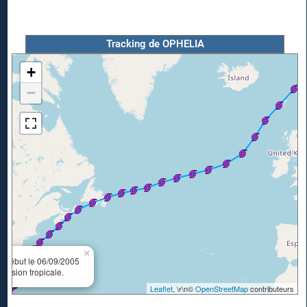
Tracking de OPHELIA
+
−
×
A
Début le 06/09/2005
ession tropicale.
Leaflet
, \r\n©
OpenStreetMap
contributeurs