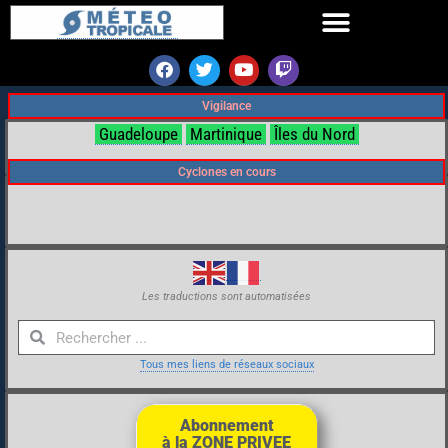
Vigilance
Guadeloupe
Martinique
Îles du Nord
Cyclones en cours
Les traductions sont automatisées
Tous mes liens de réseaux sociaux
Abonnement
à la ZONE PRIVEE