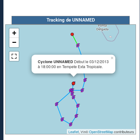
Tracking de UNNAMED
+
−
×
Cyclone UNNAMED
Début le 03/12/2013
à 18:00:00 en Tempete Exta Tropicale.
Leaflet
, \r\n©
OpenStreetMap
contributeurs