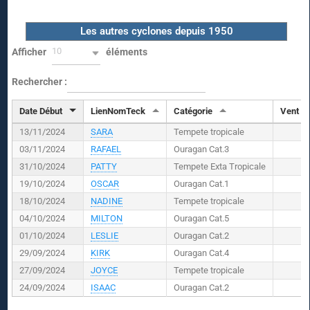
Les autres cyclones depuis 1950
10
Afficher
éléments
Rechercher :
Date Début
LienNomTeck
Catégorie
Vent (
K
13/11/2024
SARA
Tempete tropicale
03/11/2024
RAFAEL
Ouragan Cat.3
31/10/2024
PATTY
Tempete Exta Tropicale
19/10/2024
OSCAR
Ouragan Cat.1
18/10/2024
NADINE
Tempete tropicale
04/10/2024
MILTON
Ouragan Cat.5
01/10/2024
LESLIE
Ouragan Cat.2
29/09/2024
KIRK
Ouragan Cat.4
27/09/2024
JOYCE
Tempete tropicale
24/09/2024
ISAAC
Ouragan Cat.2