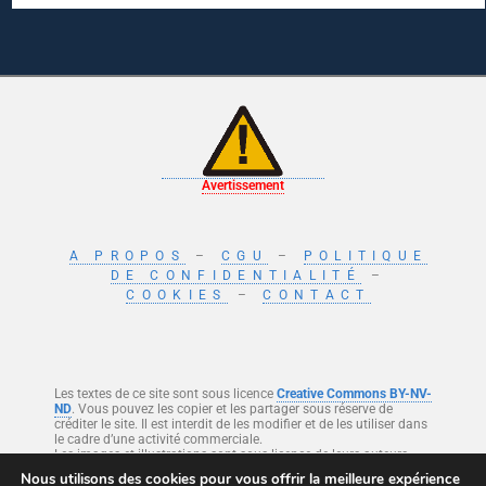
Avertissement
A PROPOS
–
CGU
–
POLITIQUE
DE CONFIDENTIALITÉ
–
COOKIES
–
CONTACT
Les textes de ce site sont sous licence
Creative Commons BY-NV-
ND
. Vous pouvez les copier et les partager sous réserve de
créditer le site. Il est interdit de les modifier et de les utiliser dans
le cadre d’une activité commerciale.
Les images et illustrations sont sous licence de leurs auteurs.
Nous utilisons des cookies pour vous offrir la meilleure expérience