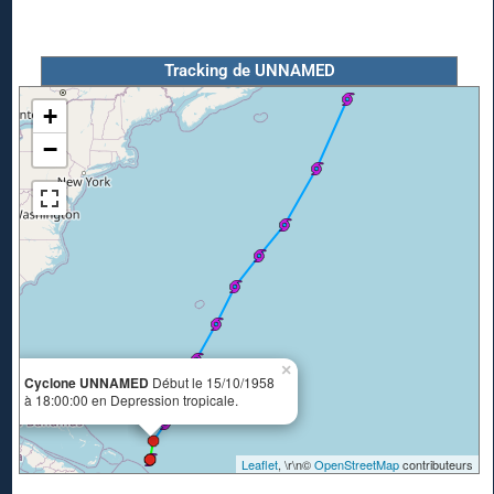
Tracking de UNNAMED
+
−
×
Cyclone UNNAMED
Début le 15/10/1958
à 18:00:00 en Depression tropicale.
Leaflet
, \r\n©
OpenStreetMap
contributeurs