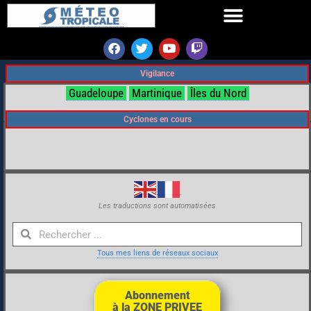
Vigilance
Guadeloupe
Martinique
Îles du Nord
Cyclones en cours
Les traductions sont automatisées
Tous mes liens de réseaux sociaux
Abonnement
à la ZONE PRIVEE