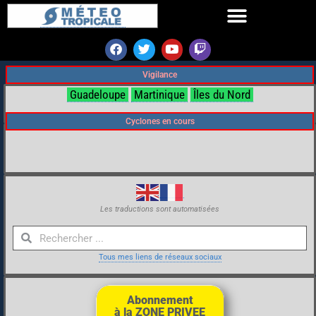
Vigilance
Guadeloupe
Martinique
Îles du Nord
Cyclones en cours
Les traductions sont automatisées
Tous mes liens de réseaux sociaux
Abonnement
à la ZONE PRIVEE