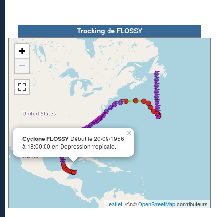
Tracking de FLOSSY
+
−
×
Cyclone FLOSSY
Début le 20/09/1956
à 18:00:00 en Depression tropicale.
Leaflet
, \r\n©
OpenStreetMap
contributeurs