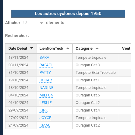
Les autres cyclones depuis 1950
10
Afficher
éléments
Rechercher :
Date Début
LienNomTeck
Catégorie
Vent (
K
13/11/2024
SARA
Tempete tropicale
03/11/2024
RAFAEL
Ouragan Cat.3
31/10/2024
PATTY
Tempete Exta Tropicale
19/10/2024
OSCAR
Ouragan Cat.1
18/10/2024
NADINE
Tempete tropicale
04/10/2024
MILTON
Ouragan Cat.5
01/10/2024
LESLIE
Ouragan Cat.2
29/09/2024
KIRK
Ouragan Cat.4
27/09/2024
JOYCE
Tempete tropicale
24/09/2024
ISAAC
Ouragan Cat.2