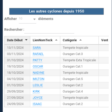
Les autres cyclones depuis 1950
10
Afficher
éléments
Rechercher :
Date Début
LienNomTeck
Catégorie
Vent (
K
13/11/2024
SARA
Tempete tropicale
03/11/2024
RAFAEL
Ouragan Cat.3
31/10/2024
PATTY
Tempete Exta Tropicale
19/10/2024
OSCAR
Ouragan Cat.1
18/10/2024
NADINE
Tempete tropicale
04/10/2024
MILTON
Ouragan Cat.5
01/10/2024
LESLIE
Ouragan Cat.2
29/09/2024
KIRK
Ouragan Cat.4
27/09/2024
JOYCE
Tempete tropicale
24/09/2024
ISAAC
Ouragan Cat.2