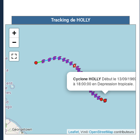
Tracking de HOLLY
+
−
Cyclone HOLLY
Début le 13/09/1969
à 18:00:00 en Depression tropicale.
Leaflet
, \r\n©
OpenStreetMap
contributeurs