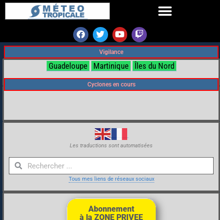
Vigilance
Guadeloupe
Martinique
Îles du Nord
Cyclones en cours
Les traductions sont automatisées
Tous mes liens de réseaux sociaux
Abonnement
à la ZONE PRIVEE