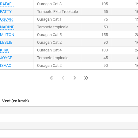
RAFAEL
Ouragan Cat.3
105
1
PATTY
Tempete Exta Tropicale
55
1
OSCAR
Ouragan Cat.1
75
1
NADINE
Tempete tropicale
50
MILTON
Ouragan Cat.5
155
2
LESLIE
Ouragan Cat.2
90
1
KIRK
Ouragan Cat.4
130
2
JOYCE
Tempete tropicale
45
ISAAC
Ouragan Cat.2
90
1
Vent (en km/h)