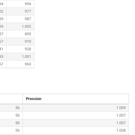
94
954
02
977
39
987
93
1.002
87
895
67
970
41
928
83
1.001
67
963
Pression
56
1.009
56
1.007
56
1.007
56
1.008