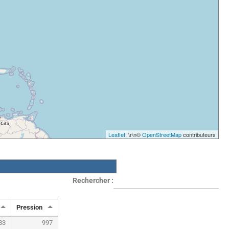
Leaflet
, \r\n©
OpenStreetMap
contributeurs
Rechercher :
Pression
83
997