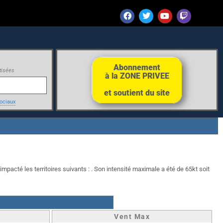
Abonnement
tisées
à la ZONE PRIVEE
et soutient du site
ociaux
mpacté les territoires suivants : . Son intensité maximale a été de 65kt soit
Vent Max