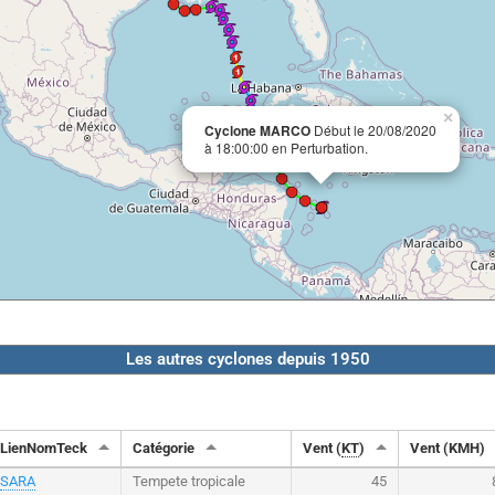
×
Cyclone MARCO
Début le 20/08/2020
à 18:00:00 en Perturbation.
Les autres cyclones depuis 1950
LienNomTeck
Catégorie
Vent (
KT
)
Vent (KMH)
SARA
Tempete tropicale
45