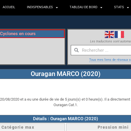
ACCUEIL
INDISPENSABLES
TABLEAU DE BORD
STATS
Cyclones en cours
Les traductions sont automa
Tous mes liens de réseaux s
Ouragan MARCO (2020)
0/08/2020 et a eu une durée de vie de 5 jours(s) et 0 heure(s). Il a directement i
Ouragan Cat.1.
Détails : Ouragan MARCO (2020)
Catégorie max
Pression mini