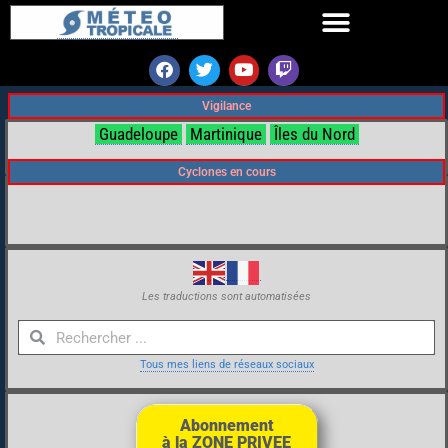
Vigilance
Guadeloupe
Martinique
Îles du Nord
Cyclones en cours
Les traductions sont automatisées
Tous mes liens de réseaux sociaux
Abonnement
à la ZONE PRIVEE