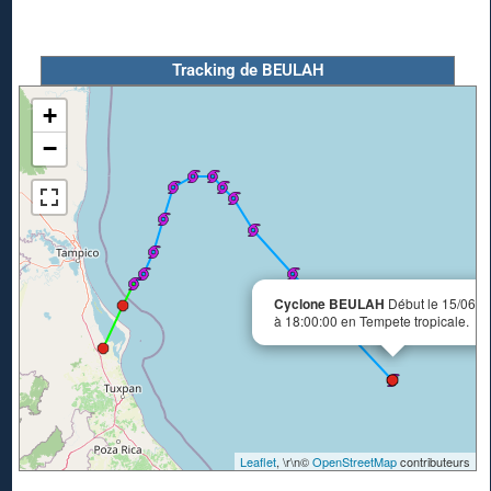
Tracking de BEULAH
+
−
Cyclone BEULAH
Début le 15/06/1
à 18:00:00 en Tempete tropicale.
Leaflet
, \r\n©
OpenStreetMap
contributeurs