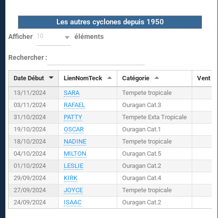
Les autres cyclones depuis 1950
10
Afficher
éléments
Rechercher :
Date Début
LienNomTeck
Catégorie
Vent (
K
13/11/2024
SARA
Tempete tropicale
03/11/2024
RAFAEL
Ouragan Cat.3
31/10/2024
PATTY
Tempete Exta Tropicale
19/10/2024
OSCAR
Ouragan Cat.1
18/10/2024
NADINE
Tempete tropicale
04/10/2024
MILTON
Ouragan Cat.5
01/10/2024
LESLIE
Ouragan Cat.2
29/09/2024
KIRK
Ouragan Cat.4
27/09/2024
JOYCE
Tempete tropicale
24/09/2024
ISAAC
Ouragan Cat.2