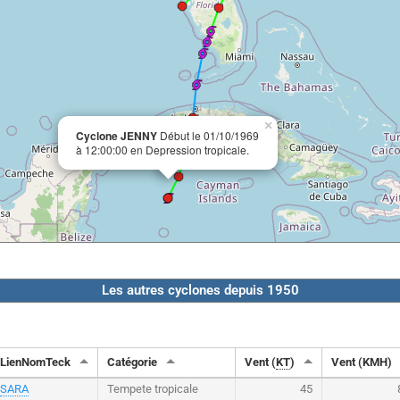
×
Cyclone JENNY
Début le 01/10/1969
à 12:00:00 en Depression tropicale.
Les autres cyclones depuis 1950
LienNomTeck
Catégorie
Vent (
KT
)
Vent (KMH)
SARA
Tempete tropicale
45