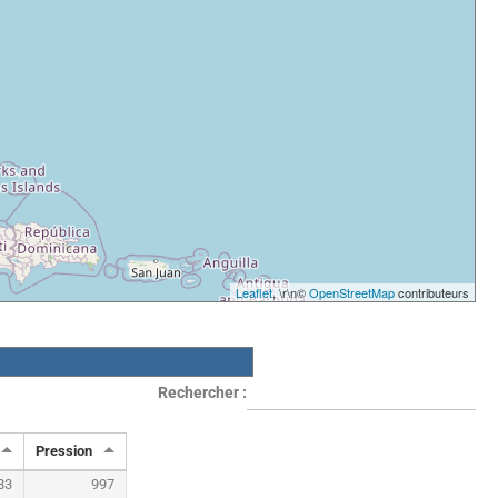
Leaflet
, \r\n©
OpenStreetMap
contributeurs
Rechercher :
Pression
83
997