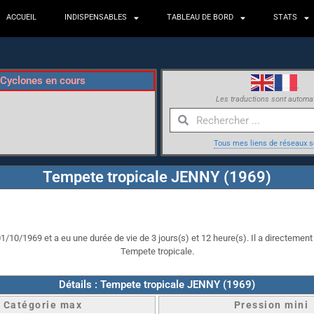
ACCUEIL
INDISPENSABLES
TABLEAU DE BORD
STATS
Cyclones en cours
Les traductions sont automa
Tous mes liens de réseaux s
Tempete tropicale JENNY (1969)
/10/1969 et a eu une durée de vie de 3 jours(s) et 12 heure(s). Il a directement 
Tempete tropicale.
Détails : Tempete tropicale JENNY (1969)
Catégorie max
Pression mini