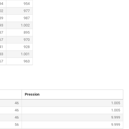
94
954
02
977
39
987
93
1.002
87
895
67
970
41
928
83
1.001
67
963
Pression
46
1.005
46
1.005
46
9.999
56
9.999