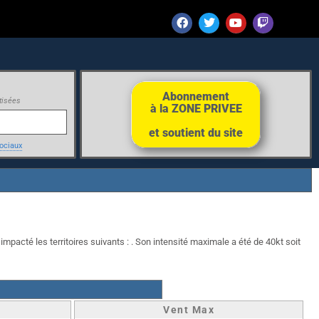
Abonnement
tisées
à la ZONE PRIVEE
et soutient du site
ociaux
impacté les territoires suivants : . Son intensité maximale a été de 40kt soit
Vent Max