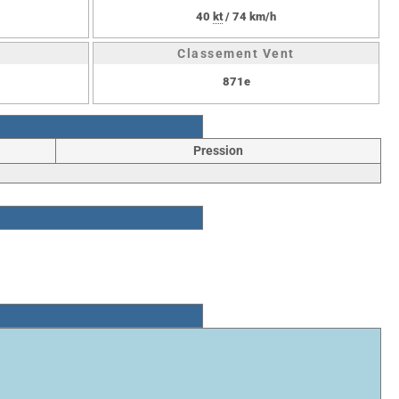
40
kt
/ 74 km/h
Classement Vent
871e
Pression