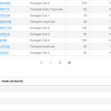
RAFAEL
Ouragan Cat.3
105
1
PATTY
Tempete Exta Tropicale
55
1
OSCAR
Ouragan Cat.1
75
1
NADINE
Tempete tropicale
50
MILTON
Ouragan Cat.5
155
2
LESLIE
Ouragan Cat.2
90
1
KIRK
Ouragan Cat.4
130
2
JOYCE
Tempete tropicale
45
ISAAC
Ouragan Cat.2
90
1
Vent (en km/h)