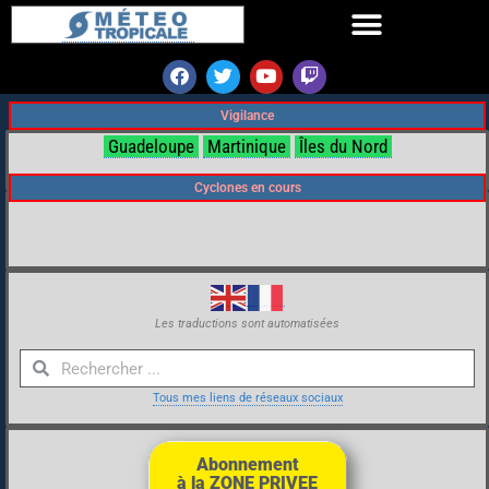
Vigilance
Guadeloupe
Martinique
Îles du Nord
Cyclones en cours
Les traductions sont automatisées
Tous mes liens de réseaux sociaux
Abonnement
à la ZONE PRIVEE