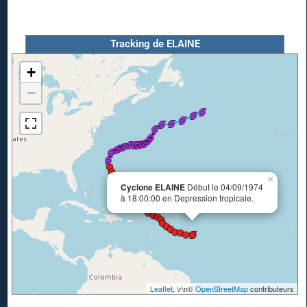
Tracking de ELAINE
+
−
×
Cyclone ELAINE
Début le 04/09/1974
à 18:00:00 en Depression tropicale.
Leaflet
, \r\n©
OpenStreetMap
contributeurs