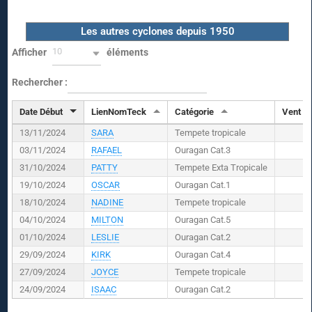
Les autres cyclones depuis 1950
10
Afficher
éléments
Rechercher :
Date Début
LienNomTeck
Catégorie
Vent (
K
13/11/2024
SARA
Tempete tropicale
03/11/2024
RAFAEL
Ouragan Cat.3
31/10/2024
PATTY
Tempete Exta Tropicale
19/10/2024
OSCAR
Ouragan Cat.1
18/10/2024
NADINE
Tempete tropicale
04/10/2024
MILTON
Ouragan Cat.5
01/10/2024
LESLIE
Ouragan Cat.2
29/09/2024
KIRK
Ouragan Cat.4
27/09/2024
JOYCE
Tempete tropicale
24/09/2024
ISAAC
Ouragan Cat.2