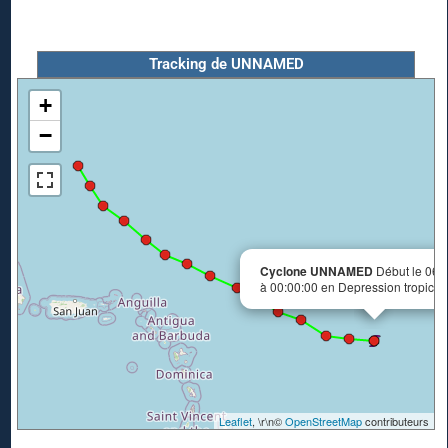
Tracking de UNNAMED
+
−
Cyclone UNNAMED
Début le 06/
à 00:00:00 en Depression tropical
Leaflet
, \r\n©
OpenStreetMap
contributeurs