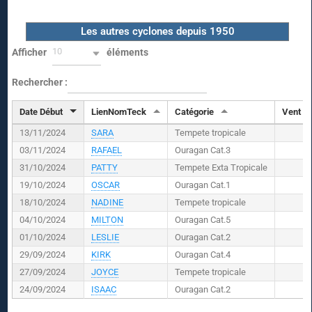
Les autres cyclones depuis 1950
10
Afficher
éléments
Rechercher :
Date Début
LienNomTeck
Catégorie
Vent (
K
13/11/2024
SARA
Tempete tropicale
03/11/2024
RAFAEL
Ouragan Cat.3
31/10/2024
PATTY
Tempete Exta Tropicale
19/10/2024
OSCAR
Ouragan Cat.1
18/10/2024
NADINE
Tempete tropicale
04/10/2024
MILTON
Ouragan Cat.5
01/10/2024
LESLIE
Ouragan Cat.2
29/09/2024
KIRK
Ouragan Cat.4
27/09/2024
JOYCE
Tempete tropicale
24/09/2024
ISAAC
Ouragan Cat.2