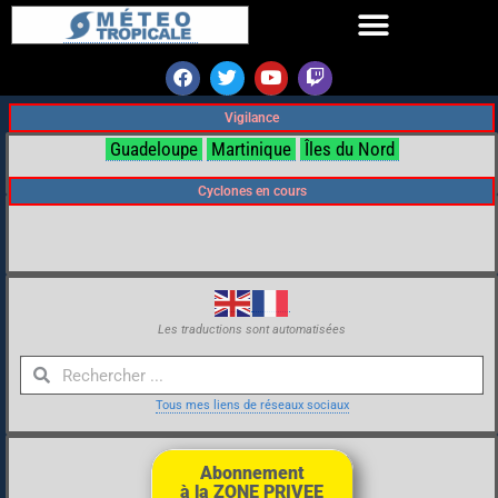
Vigilance
Guadeloupe
Martinique
Îles du Nord
Cyclones en cours
Les traductions sont automatisées
Tous mes liens de réseaux sociaux
Abonnement
à la ZONE PRIVEE