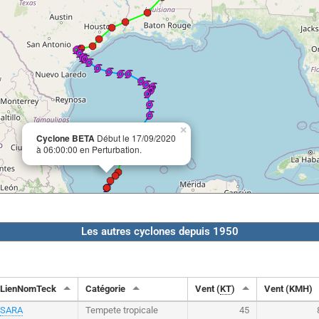
×
Cyclone BETA
Début le 17/09/2020
à 06:00:00 en Perturbation.
Les autres cyclones depuis 1950
LienNomTeck
Catégorie
Vent (
KT
)
Vent (KMH)
SARA
Tempete tropicale
45