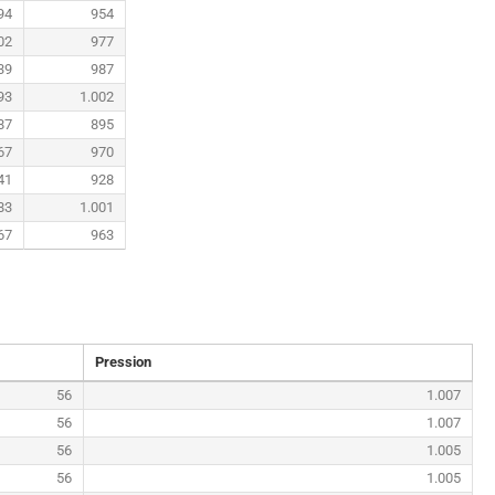
94
954
02
977
39
987
93
1.002
87
895
67
970
41
928
83
1.001
67
963
Pression
56
1.007
56
1.007
56
1.005
56
1.005