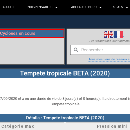
ACCUEIL
INDISPENSABLES
TABLEAU DE BORD
STATS
Cyclones en cours
Les traductions sont automa
Tous mes liens de réseaux s
Tempete tropicale BETA (2020)
7/09/2020 et a eu une durée de vie de 8 jours(s) et 0 heure(s). Il a directement im
Tempete tropicale.
Détails : Tempete tropicale BETA (2020)
Catégorie max
Pression mini