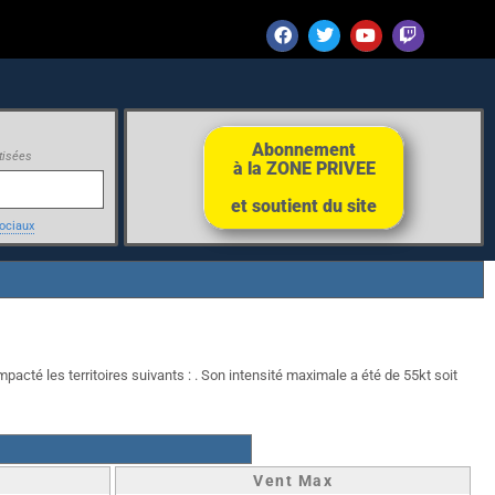
Abonnement
tisées
à la ZONE PRIVEE
et soutient du site
ociaux
pacté les territoires suivants : . Son intensité maximale a été de 55kt soit
Vent Max