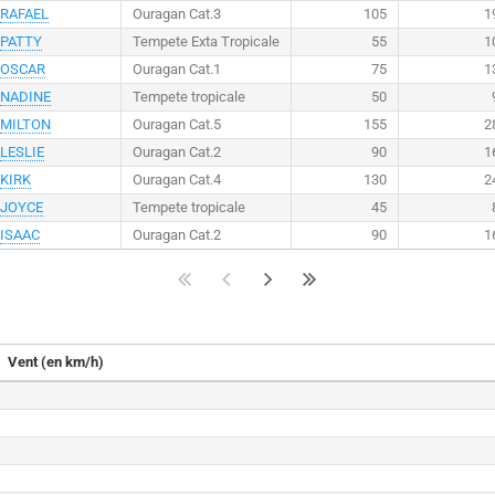
RAFAEL
Ouragan Cat.3
105
1
PATTY
Tempete Exta Tropicale
55
1
OSCAR
Ouragan Cat.1
75
1
NADINE
Tempete tropicale
50
MILTON
Ouragan Cat.5
155
2
LESLIE
Ouragan Cat.2
90
1
KIRK
Ouragan Cat.4
130
2
JOYCE
Tempete tropicale
45
ISAAC
Ouragan Cat.2
90
1
Vent (en km/h)