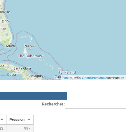
Leaflet
, \r\n©
OpenStreetMap
contributeurs
Rechercher :
Pression
83
997