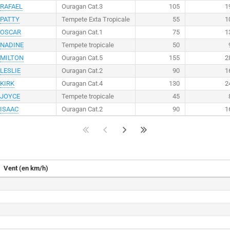
RAFAEL
Ouragan Cat.3
105
1
PATTY
Tempete Exta Tropicale
55
1
OSCAR
Ouragan Cat.1
75
1
NADINE
Tempete tropicale
50
MILTON
Ouragan Cat.5
155
2
LESLIE
Ouragan Cat.2
90
1
KIRK
Ouragan Cat.4
130
2
JOYCE
Tempete tropicale
45
ISAAC
Ouragan Cat.2
90
1
Vent (en km/h)