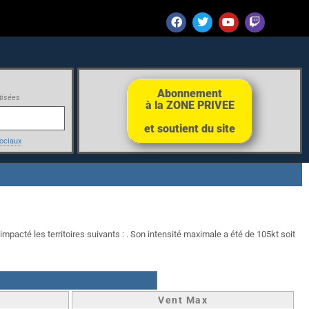
Abonnement
tisées
à la ZONE PRIVEE
et soutient du site
ociaux
impacté les territoires suivants : . Son intensité maximale a été de 105kt soit
Vent Max