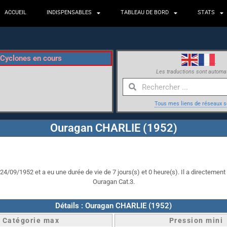
ACCUEIL
INDISPENSABLES
TABLEAU DE BORD
STATS
Cyclones en cours
Les traductions sont automa
Tous mes liens de réseaux s
Ouragan CHARLIE (1952)
4/09/1952 et a eu une durée de vie de 7 jours(s) et 0 heure(s). Il a directement 
Ouragan Cat.3.
Détails : Ouragan CHARLIE (1952)
Catégorie max
Pression mini