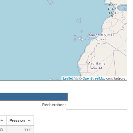
Leaflet
, \r\n©
OpenStreetMap
contributeurs
Rechercher :
Pression
83
997