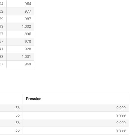
94
954
02
977
39
987
93
1.002
87
895
67
970
41
928
83
1.001
67
963
Pression
56
9.999
56
9.999
56
9.999
65
9.999