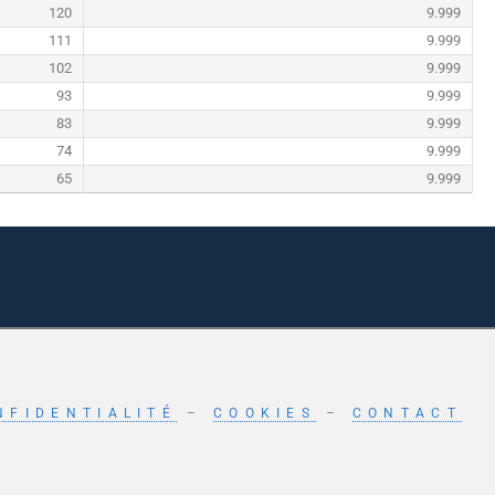
120
9.999
111
9.999
102
9.999
93
9.999
83
9.999
74
9.999
65
9.999
NFIDENTIALITÉ
–
COOKIES
–
CONTACT