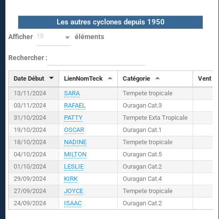
Les autres cyclones depuis 1950
10
Afficher
éléments
Rechercher :
Date Début
LienNomTeck
Catégorie
Vent (
K
13/11/2024
SARA
Tempete tropicale
03/11/2024
RAFAEL
Ouragan Cat.3
31/10/2024
PATTY
Tempete Exta Tropicale
19/10/2024
OSCAR
Ouragan Cat.1
18/10/2024
NADINE
Tempete tropicale
04/10/2024
MILTON
Ouragan Cat.5
01/10/2024
LESLIE
Ouragan Cat.2
29/09/2024
KIRK
Ouragan Cat.4
27/09/2024
JOYCE
Tempete tropicale
24/09/2024
ISAAC
Ouragan Cat.2