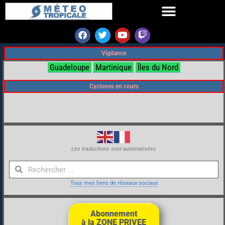
Vigilance
Guadeloupe
Martinique
Îles du Nord
Cyclones en cours
Les traductions sont automatisées
Tous mes liens de réseaux sociaux
Abonnement
à la ZONE PRIVEE