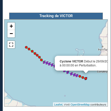
Tracking de VICTOR
+
−
Cyclone VICTOR
Début le 29/09/202
à 00:00:00 en Perturbation.
Leaflet
, \r\n©
OpenStreetMap
contributeurs