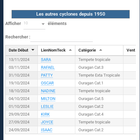
Les autres cyclones depuis 1950
10
Afficher
éléments
Rechercher :
Date Début
LienNomTeck
Catégorie
Vent (
K
13/11/2024
SARA
Tempete tropicale
03/11/2024
RAFAEL
Ouragan Cat.3
31/10/2024
PATTY
Tempete Exta Tropicale
19/10/2024
OSCAR
Ouragan Cat.1
18/10/2024
NADINE
Tempete tropicale
04/10/2024
MILTON
Ouragan Cat.5
01/10/2024
LESLIE
Ouragan Cat.2
29/09/2024
KIRK
Ouragan Cat.4
27/09/2024
JOYCE
Tempete tropicale
24/09/2024
ISAAC
Ouragan Cat.2