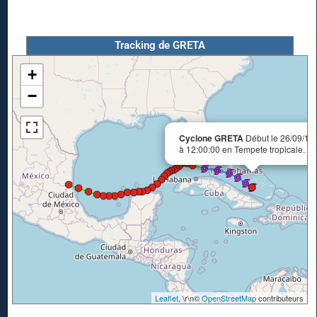
Tracking de GRETA
+
−
Cyclone GRETA
Début le 26/09/19
à 12:00:00 en Tempete tropicale.
Leaflet
, \r\n©
OpenStreetMap
contributeurs