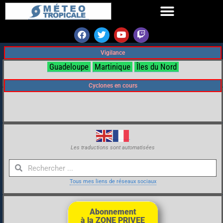
Vigilance
Guadeloupe
Martinique
Îles du Nord
Cyclones en cours
Les traductions sont automatisées
Tous mes liens de réseaux sociaux
Abonnement
à la ZONE PRIVEE