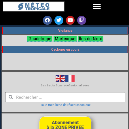
Vigilance
Guadeloupe
Martinique
Îles du Nord
Cyclones en cours
Les traductions sont automatisées
Tous mes liens de réseaux sociaux
Abonnement
à la ZONE PRIVEE