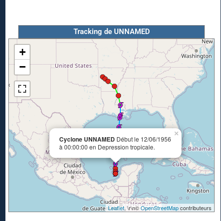
Tracking de UNNAMED
+
−
×
Cyclone UNNAMED
Début le 12/06/1956
à 00:00:00 en Depression tropicale.
Leaflet
, \r\n©
OpenStreetMap
contributeurs