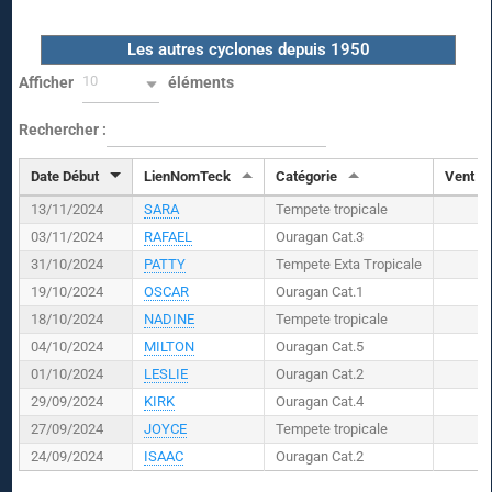
Les autres cyclones depuis 1950
10
Afficher
éléments
Rechercher :
Date Début
LienNomTeck
Catégorie
Vent (
K
13/11/2024
SARA
Tempete tropicale
03/11/2024
RAFAEL
Ouragan Cat.3
31/10/2024
PATTY
Tempete Exta Tropicale
19/10/2024
OSCAR
Ouragan Cat.1
18/10/2024
NADINE
Tempete tropicale
04/10/2024
MILTON
Ouragan Cat.5
01/10/2024
LESLIE
Ouragan Cat.2
29/09/2024
KIRK
Ouragan Cat.4
27/09/2024
JOYCE
Tempete tropicale
24/09/2024
ISAAC
Ouragan Cat.2