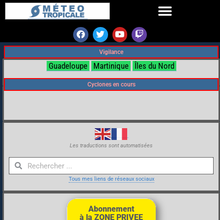
Vigilance
Guadeloupe
Martinique
Îles du Nord
Cyclones en cours
Les traductions sont automatisées
Tous mes liens de réseaux sociaux
Abonnement
à la ZONE PRIVEE