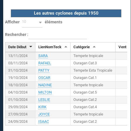
Les autres cyclones depuis 1950
10
Afficher
éléments
Rechercher :
Date Début
LienNomTeck
Catégorie
Vent (
K
13/11/2024
SARA
Tempete tropicale
03/11/2024
RAFAEL
Ouragan Cat.3
31/10/2024
PATTY
Tempete Exta Tropicale
19/10/2024
OSCAR
Ouragan Cat.1
18/10/2024
NADINE
Tempete tropicale
04/10/2024
MILTON
Ouragan Cat.5
01/10/2024
LESLIE
Ouragan Cat.2
29/09/2024
KIRK
Ouragan Cat.4
27/09/2024
JOYCE
Tempete tropicale
24/09/2024
ISAAC
Ouragan Cat.2