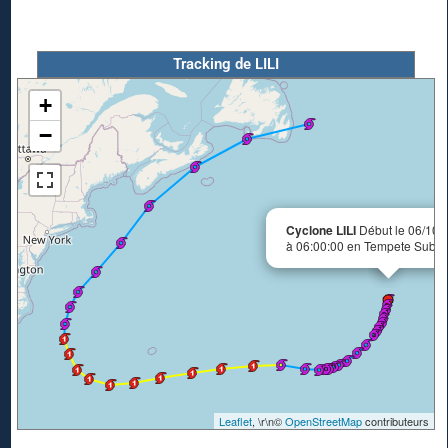
Tracking de LILI
+
−
Cyclone LILI
Début le 06/10/
à 06:00:00 en Tempete SubTr
Leaflet
, \r\n©
OpenStreetMap
contributeurs