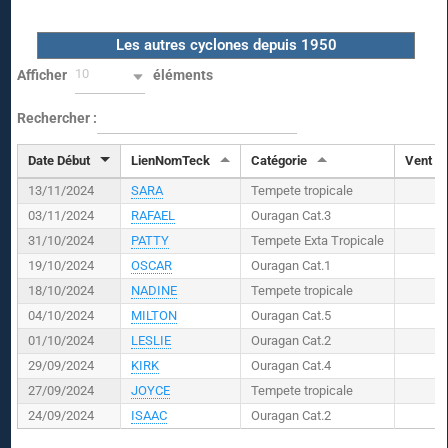
Les autres cyclones depuis 1950
10
Afficher
éléments
Rechercher :
Date Début
LienNomTeck
Catégorie
Vent (
K
13/11/2024
SARA
Tempete tropicale
03/11/2024
RAFAEL
Ouragan Cat.3
31/10/2024
PATTY
Tempete Exta Tropicale
19/10/2024
OSCAR
Ouragan Cat.1
18/10/2024
NADINE
Tempete tropicale
04/10/2024
MILTON
Ouragan Cat.5
01/10/2024
LESLIE
Ouragan Cat.2
29/09/2024
KIRK
Ouragan Cat.4
27/09/2024
JOYCE
Tempete tropicale
24/09/2024
ISAAC
Ouragan Cat.2