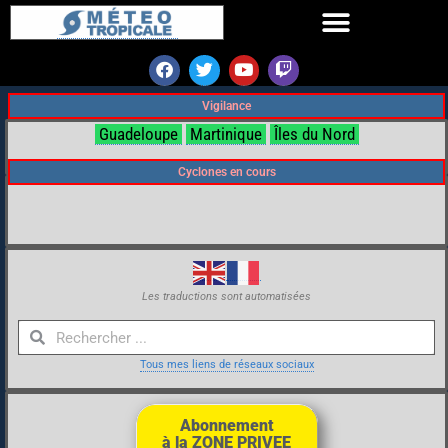
Vigilance
Guadeloupe
Martinique
Îles du Nord
Cyclones en cours
Les traductions sont automatisées
Tous mes liens de réseaux sociaux
Abonnement
à la ZONE PRIVEE