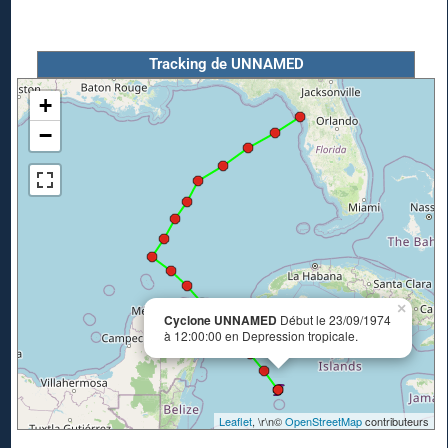
Tracking de UNNAMED
+
−
×
Cyclone UNNAMED
Début le 23/09/1974
à 12:00:00 en Depression tropicale.
Leaflet
, \r\n©
OpenStreetMap
contributeurs