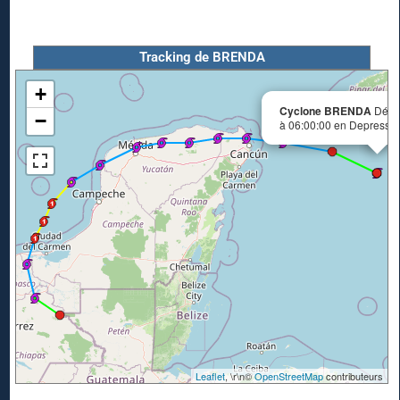
Tracking de BRENDA
+
Cyclone BRENDA
Début
−
à 06:00:00 en Depression
Leaflet
, \r\n©
OpenStreetMap
contributeurs