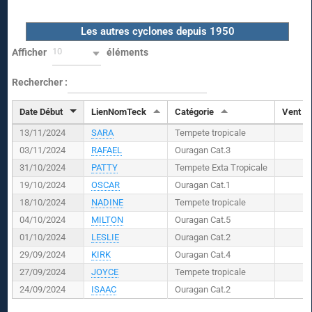
Les autres cyclones depuis 1950
10
Afficher
éléments
Rechercher :
Date Début
LienNomTeck
Catégorie
Vent (
K
13/11/2024
SARA
Tempete tropicale
03/11/2024
RAFAEL
Ouragan Cat.3
31/10/2024
PATTY
Tempete Exta Tropicale
19/10/2024
OSCAR
Ouragan Cat.1
18/10/2024
NADINE
Tempete tropicale
04/10/2024
MILTON
Ouragan Cat.5
01/10/2024
LESLIE
Ouragan Cat.2
29/09/2024
KIRK
Ouragan Cat.4
27/09/2024
JOYCE
Tempete tropicale
24/09/2024
ISAAC
Ouragan Cat.2