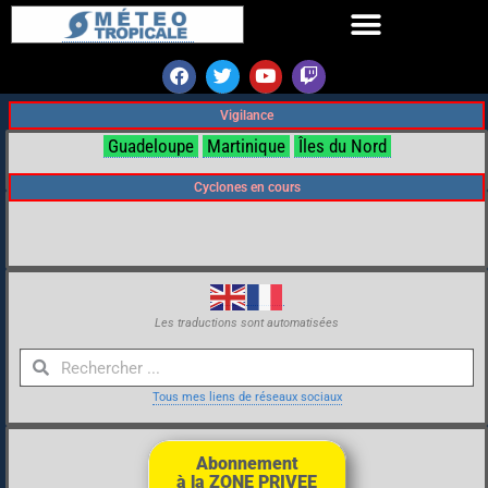
Vigilance
Guadeloupe
Martinique
Îles du Nord
Cyclones en cours
Les traductions sont automatisées
Tous mes liens de réseaux sociaux
Abonnement
à la ZONE PRIVEE