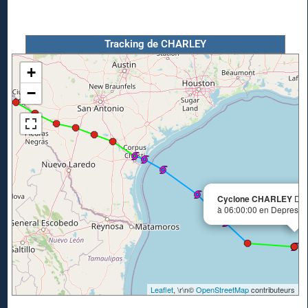
Tracking de CHARLEY
+
−
Cyclone CHARLEY
Déb
à 06:00:00 en Depressio
Leaflet
, \r\n©
OpenStreetMap
contributeurs