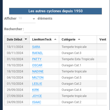
Les autres cyclones depuis 1950
10
Afficher
éléments
Rechercher :
Date Début
LienNomTeck
Catégorie
Vent (
K
13/11/2024
SARA
Tempete tropicale
03/11/2024
RAFAEL
Ouragan Cat.3
31/10/2024
PATTY
Tempete Exta Tropicale
19/10/2024
OSCAR
Ouragan Cat.1
18/10/2024
NADINE
Tempete tropicale
04/10/2024
MILTON
Ouragan Cat.5
01/10/2024
LESLIE
Ouragan Cat.2
29/09/2024
KIRK
Ouragan Cat.4
27/09/2024
JOYCE
Tempete tropicale
24/09/2024
ISAAC
Ouragan Cat.2