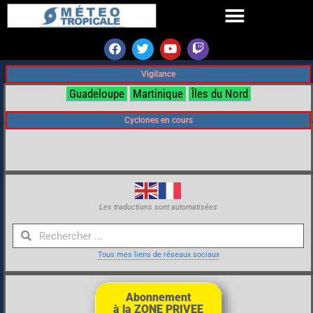
Vigilance
Guadeloupe
Martinique
Îles du Nord
Cyclones en cours
Les traductions sont automatisées
Tous mes liens de réseaux sociaux
Abonnement
à la ZONE PRIVEE