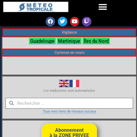
Vigilance
Guadeloupe
Martinique
Îles du Nord
Cyclones en cours
Les traductions sont automatisées
Tous mes liens de réseaux sociaux
Abonnement
à la ZONE PRIVEE