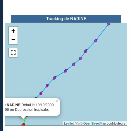
Tracking de NADINE
+
−
×
lone NADINE
Début le 19/10/2000
:00:00 en Depression tropicale.
Leaflet
, \r\n©
OpenStreetMap
contributeurs