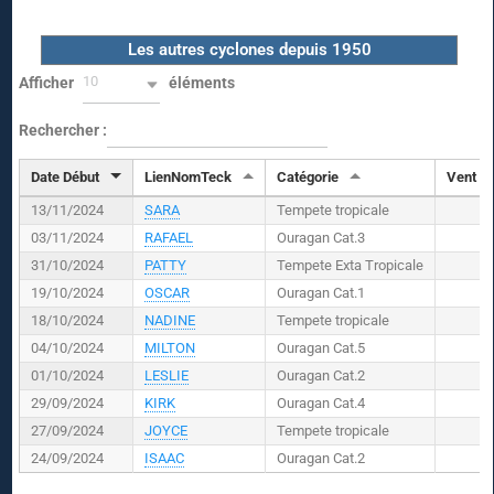
Les autres cyclones depuis 1950
10
Afficher
éléments
Rechercher :
Date Début
LienNomTeck
Catégorie
Vent (
K
13/11/2024
SARA
Tempete tropicale
03/11/2024
RAFAEL
Ouragan Cat.3
31/10/2024
PATTY
Tempete Exta Tropicale
19/10/2024
OSCAR
Ouragan Cat.1
18/10/2024
NADINE
Tempete tropicale
04/10/2024
MILTON
Ouragan Cat.5
01/10/2024
LESLIE
Ouragan Cat.2
29/09/2024
KIRK
Ouragan Cat.4
27/09/2024
JOYCE
Tempete tropicale
24/09/2024
ISAAC
Ouragan Cat.2