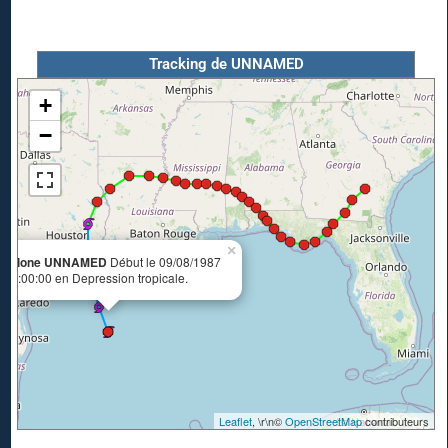
Tracking de UNNAMED
+
−
×
Cyclone UNNAMED
Début le 09/08/1987
 12:00:00 en Depression tropicale.
Leaflet
, \r\n©
OpenStreetMap
contributeurs