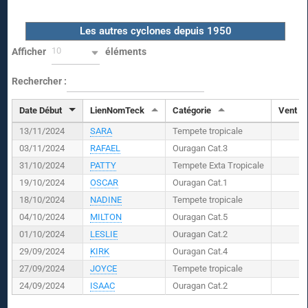
Les autres cyclones depuis 1950
10
Afficher
éléments
Rechercher :
Date Début
LienNomTeck
Catégorie
Vent (
K
13/11/2024
SARA
Tempete tropicale
03/11/2024
RAFAEL
Ouragan Cat.3
31/10/2024
PATTY
Tempete Exta Tropicale
19/10/2024
OSCAR
Ouragan Cat.1
18/10/2024
NADINE
Tempete tropicale
04/10/2024
MILTON
Ouragan Cat.5
01/10/2024
LESLIE
Ouragan Cat.2
29/09/2024
KIRK
Ouragan Cat.4
27/09/2024
JOYCE
Tempete tropicale
24/09/2024
ISAAC
Ouragan Cat.2