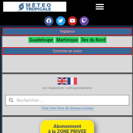
Vigilance
Guadeloupe
Martinique
Îles du Nord
Cyclones en cours
Les traductions sont automatisées
Tous mes liens de réseaux sociaux
Abonnement
à la ZONE PRIVEE