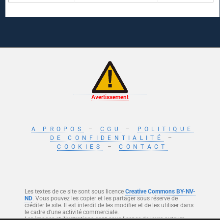
Avertissement
A PROPOS
–
CGU
–
POLITIQUE
DE CONFIDENTIALITÉ
–
COOKIES
–
CONTACT
Les textes de ce site sont sous licence
Creative Commons BY-NV-
ND
. Vous pouvez les copier et les partager sous réserve de
créditer le site. Il est interdit de les modifier et de les utiliser dans
le cadre d’une activité commerciale.
Les images et illustrations sont sous licence de leurs auteurs.