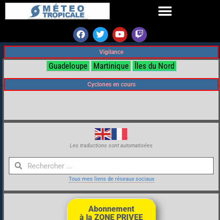
Vigilance
Guadeloupe
Martinique
Îles du Nord
Cyclones en cours
Les traductions sont automatisées
Tous mes liens de réseaux sociaux
Abonnement
à la ZONE PRIVEE