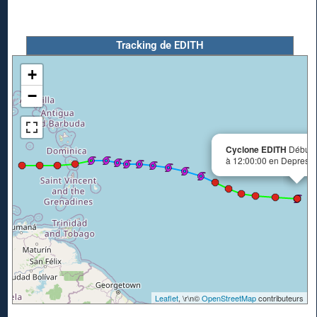
Tracking de EDITH
+
−
Cyclone EDITH
Début l
à 12:00:00 en Depressio
Leaflet
, \r\n©
OpenStreetMap
contributeurs