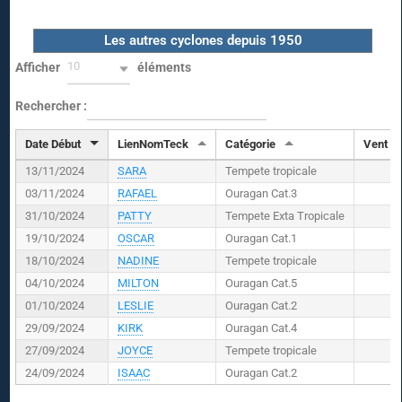
Les autres cyclones depuis 1950
10
Afficher
éléments
Rechercher :
Date Début
LienNomTeck
Catégorie
Vent (
K
13/11/2024
SARA
Tempete tropicale
03/11/2024
RAFAEL
Ouragan Cat.3
31/10/2024
PATTY
Tempete Exta Tropicale
19/10/2024
OSCAR
Ouragan Cat.1
18/10/2024
NADINE
Tempete tropicale
04/10/2024
MILTON
Ouragan Cat.5
01/10/2024
LESLIE
Ouragan Cat.2
29/09/2024
KIRK
Ouragan Cat.4
27/09/2024
JOYCE
Tempete tropicale
24/09/2024
ISAAC
Ouragan Cat.2