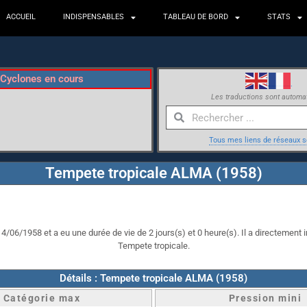
ACCUEIL
INDISPENSABLES
TABLEAU DE BORD
STATS
Cyclones en cours
Les traductions sont automa
Tous mes liens de réseaux s
Tempete tropicale ALMA (1958)
/06/1958 et a eu une durée de vie de 2 jours(s) et 0 heure(s). Il a directement i
Tempete tropicale.
Détails : Tempete tropicale ALMA (1958)
Catégorie max
Pression mini