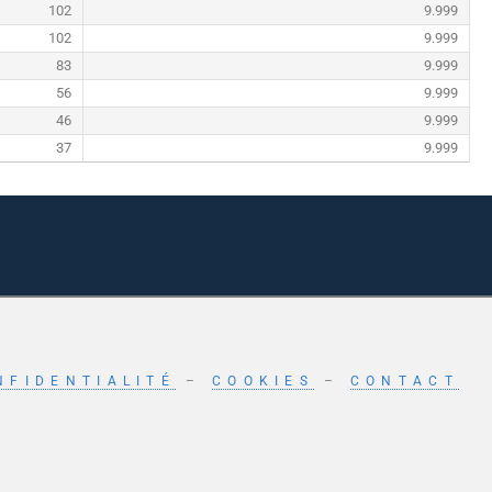
102
9.999
102
9.999
83
9.999
56
9.999
46
9.999
37
9.999
NFIDENTIALITÉ
–
COOKIES
–
CONTACT