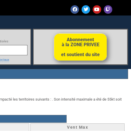
Abonnement
tisées
à la ZONE PRIVEE
et soutient du site
ociaux
mpacté les territoires suivants : . Son intensité maximale a été de 55kt soit
Vent Max