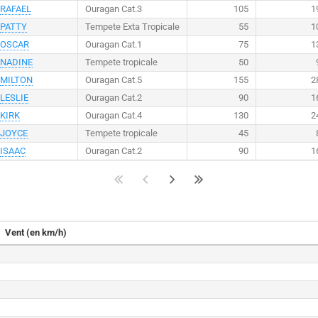
RAFAEL
Ouragan Cat.3
105
1
PATTY
Tempete Exta Tropicale
55
1
OSCAR
Ouragan Cat.1
75
1
NADINE
Tempete tropicale
50
MILTON
Ouragan Cat.5
155
2
LESLIE
Ouragan Cat.2
90
1
KIRK
Ouragan Cat.4
130
2
JOYCE
Tempete tropicale
45
ISAAC
Ouragan Cat.2
90
1
Vent (en km/h)