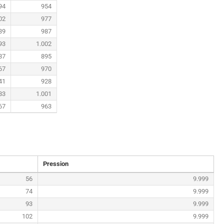
94
954
02
977
39
987
93
1.002
87
895
67
970
41
928
83
1.001
67
963
Pression
56
9.999
74
9.999
93
9.999
102
9.999