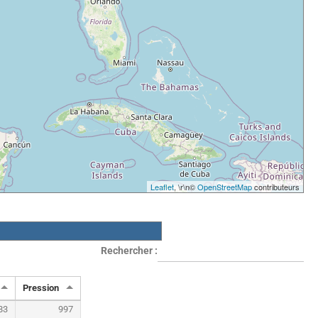
Leaflet
, \r\n©
OpenStreetMap
contributeurs
Rechercher :
Pression
83
997