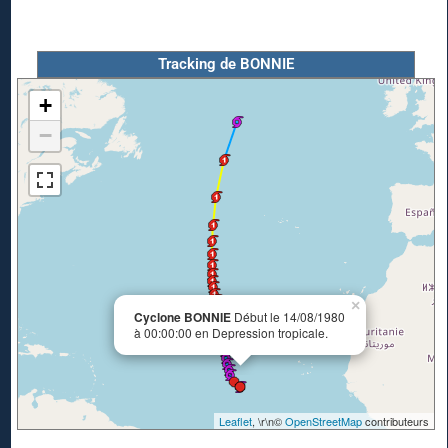
Tracking de BONNIE
+
−
×
Cyclone BONNIE
Début le 14/08/1980
à 00:00:00 en Depression tropicale.
Leaflet
, \r\n©
OpenStreetMap
contributeurs