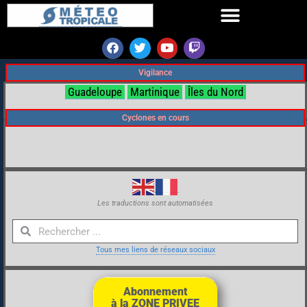
Vigilance
Guadeloupe
Martinique
Îles du Nord
Cyclones en cours
Les traductions sont automatisées
Tous mes liens de réseaux sociaux
Abonnement
à la ZONE PRIVEE