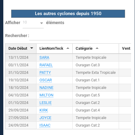
Les autres cyclones depuis 1950
10
Afficher
éléments
Rechercher :
Date Début
LienNomTeck
Catégorie
Vent (
K
13/11/2024
SARA
Tempete tropicale
03/11/2024
RAFAEL
Ouragan Cat.3
31/10/2024
PATTY
Tempete Exta Tropicale
19/10/2024
OSCAR
Ouragan Cat.1
18/10/2024
NADINE
Tempete tropicale
04/10/2024
MILTON
Ouragan Cat.5
01/10/2024
LESLIE
Ouragan Cat.2
29/09/2024
KIRK
Ouragan Cat.4
27/09/2024
JOYCE
Tempete tropicale
24/09/2024
ISAAC
Ouragan Cat.2