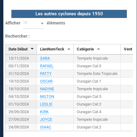
Les autres cyclones depuis 1950
10
Afficher
éléments
Rechercher :
Date Début
LienNomTeck
Catégorie
Vent (
K
13/11/2024
SARA
Tempete tropicale
03/11/2024
RAFAEL
Ouragan Cat.3
31/10/2024
PATTY
Tempete Exta Tropicale
19/10/2024
OSCAR
Ouragan Cat.1
18/10/2024
NADINE
Tempete tropicale
04/10/2024
MILTON
Ouragan Cat.5
01/10/2024
LESLIE
Ouragan Cat.2
29/09/2024
KIRK
Ouragan Cat.4
27/09/2024
JOYCE
Tempete tropicale
24/09/2024
ISAAC
Ouragan Cat.2