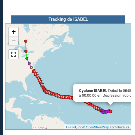
Tracking de ISABEL
+
−
Cyclone ISABEL
Début le 06/09/
à 00:00:00 en Depression tropical
Leaflet
, \r\n©
OpenStreetMap
contributeurs