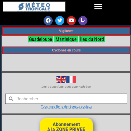
Vigilance
Guadeloupe
Martinique
Îles du Nord
Cyclones en cours
Les traductions sont automatisées
Tous mes liens de réseaux sociaux
Abonnement
à la ZONE PRIVEE