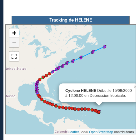
Tracking de HELENE
+
−
×
Cyclone HELENE
Début le 15/09/2000
à 12:00:00 en Depression tropicale.
Leaflet
, \r\n©
OpenStreetMap
contributeurs