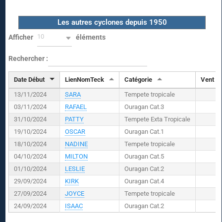
Les autres cyclones depuis 1950
10
Afficher
éléments
Rechercher :
Date Début
LienNomTeck
Catégorie
Vent (
K
13/11/2024
SARA
Tempete tropicale
03/11/2024
RAFAEL
Ouragan Cat.3
31/10/2024
PATTY
Tempete Exta Tropicale
19/10/2024
OSCAR
Ouragan Cat.1
18/10/2024
NADINE
Tempete tropicale
04/10/2024
MILTON
Ouragan Cat.5
01/10/2024
LESLIE
Ouragan Cat.2
29/09/2024
KIRK
Ouragan Cat.4
27/09/2024
JOYCE
Tempete tropicale
24/09/2024
ISAAC
Ouragan Cat.2