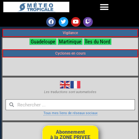
Vigilance
Guadeloupe
Martinique
Îles du Nord
Cyclones en cours
Les traductions sont automatisées
Tous mes liens de réseaux sociaux
Abonnement
à la ZONE PRIVEE