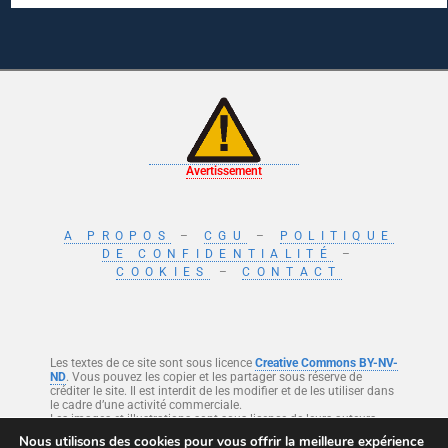
Avertissement
A PROPOS
–
CGU
–
POLITIQUE
DE CONFIDENTIALITÉ
–
COOKIES
–
CONTACT
Les textes de ce site sont sous licence
Creative Commons BY-NV-
ND
. Vous pouvez les copier et les partager sous réserve de
créditer le site. Il est interdit de les modifier et de les utiliser dans
le cadre d’une activité commerciale.
Les images et illustrations sont sous licence de leurs auteurs.
Nous utilisons des cookies pour vous offrir la meilleure expérience