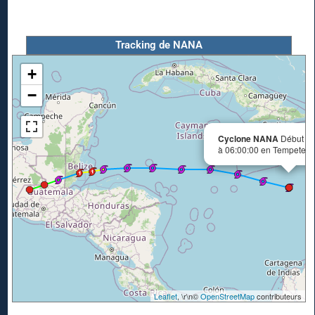
Tracking de NANA
+
−
Cyclone NANA
Début le
à 06:00:00 en Tempete tr
Leaflet
, \r\n©
OpenStreetMap
contributeurs