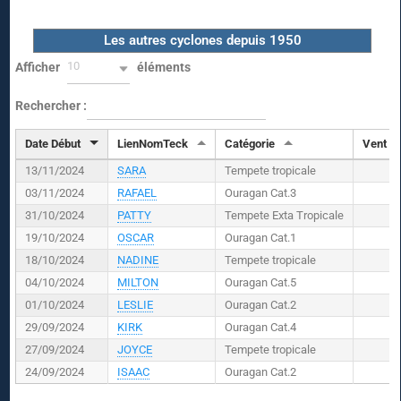
Les autres cyclones depuis 1950
10
Afficher
éléments
Rechercher :
Date Début
LienNomTeck
Catégorie
Vent (
K
13/11/2024
SARA
Tempete tropicale
03/11/2024
RAFAEL
Ouragan Cat.3
31/10/2024
PATTY
Tempete Exta Tropicale
19/10/2024
OSCAR
Ouragan Cat.1
18/10/2024
NADINE
Tempete tropicale
04/10/2024
MILTON
Ouragan Cat.5
01/10/2024
LESLIE
Ouragan Cat.2
29/09/2024
KIRK
Ouragan Cat.4
27/09/2024
JOYCE
Tempete tropicale
24/09/2024
ISAAC
Ouragan Cat.2