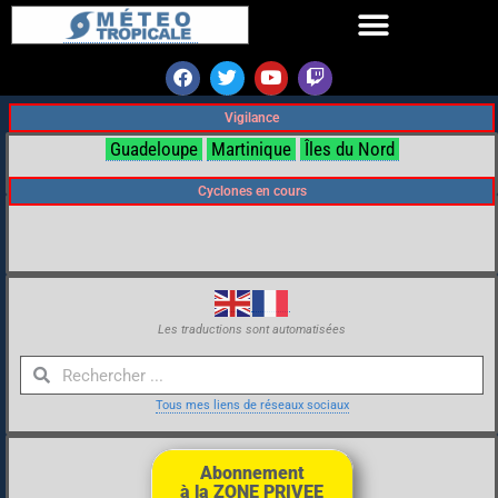
Vigilance
Guadeloupe
Martinique
Îles du Nord
Cyclones en cours
Les traductions sont automatisées
Tous mes liens de réseaux sociaux
Abonnement
à la ZONE PRIVEE