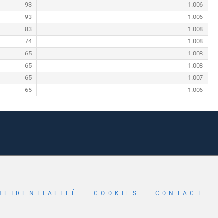
93
1.006
93
1.006
83
1.008
74
1.008
65
1.008
65
1.008
65
1.007
65
1.006
NFIDENTIALITÉ
–
COOKIES
–
CONTACT