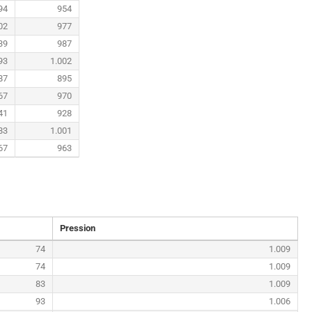
94
954
02
977
39
987
93
1.002
87
895
67
970
41
928
83
1.001
67
963
Pression
74
1.009
74
1.009
83
1.009
93
1.006