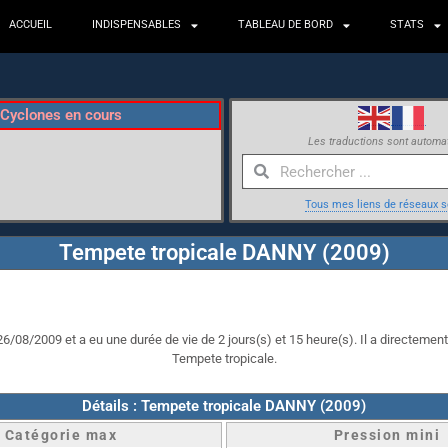
ACCUEIL
INDISPENSABLES
TABLEAU DE BORD
STATS
Cyclones en cours
Les traductions sont automa
Tous mes liens de réseaux s
Tempete tropicale DANNY (2009)
/08/2009 et a eu une durée de vie de 2 jours(s) et 15 heure(s). Il a directement 
Tempete tropicale.
Détails : Tempete tropicale DANNY (2009)
Catégorie max
Pression mini