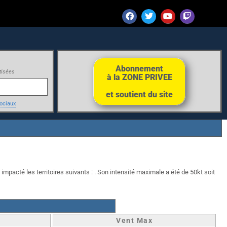
Abonnement
tisées
à la ZONE PRIVEE
et soutient du site
ociaux
impacté les territoires suivants : . Son intensité maximale a été de 50kt soit
Vent Max