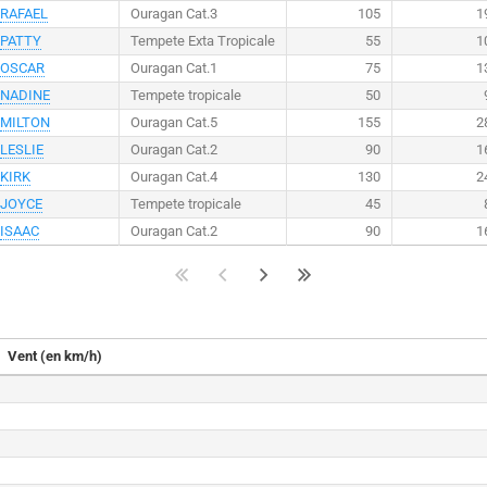
RAFAEL
Ouragan Cat.3
105
1
PATTY
Tempete Exta Tropicale
55
1
OSCAR
Ouragan Cat.1
75
1
NADINE
Tempete tropicale
50
MILTON
Ouragan Cat.5
155
2
LESLIE
Ouragan Cat.2
90
1
KIRK
Ouragan Cat.4
130
2
JOYCE
Tempete tropicale
45
ISAAC
Ouragan Cat.2
90
1
Vent (en km/h)