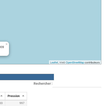
×
009
Leaflet
, \r\n©
OpenStreetMap
contributeurs
Rechercher :
Pression
83
997