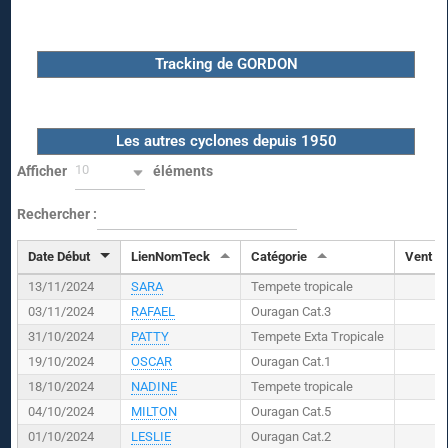
Tracking de GORDON
Les autres cyclones depuis 1950
10
Afficher
éléments
Rechercher :
Date Début
LienNomTeck
Catégorie
Vent (
K
13/11/2024
SARA
Tempete tropicale
03/11/2024
RAFAEL
Ouragan Cat.3
31/10/2024
PATTY
Tempete Exta Tropicale
19/10/2024
OSCAR
Ouragan Cat.1
18/10/2024
NADINE
Tempete tropicale
04/10/2024
MILTON
Ouragan Cat.5
01/10/2024
LESLIE
Ouragan Cat.2