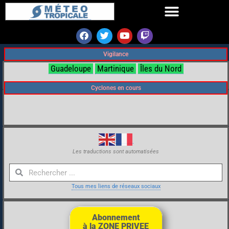
Vigilance
Guadeloupe
Martinique
Îles du Nord
Cyclones en cours
Les traductions sont automatisées
Tous mes liens de réseaux sociaux
Abonnement
à la ZONE PRIVEE