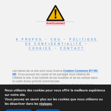
Avertissement
A PROPOS
–
CGU
–
POLITIQUE
DE CONFIDENTIALITÉ
–
COOKIES
–
CONTACT
Les textes de ce site sont sous licence
Creative Commons BY-NV-
ND
. Vous pouvez les copier et les partager sous réserve de
créditer le site. Il est interdit de les modifier et de les utiliser dans
le cadre d’une activité commerciale.
Les images et illustrations sont sous licence de leurs auteurs.
Nous utilisons des cookies pour vous offrir la meilleure expérience
sur notre site.
Ce site est protégé par reCAPTCHA et Google
Politique de confidentialité
et
Vous pouvez en savoir plus sur les cookies que nous utilisons ou
Conditions d’utilisation
.
les désactiver dans les
réglages
.