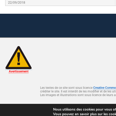
22/09/2018
Avertissement
Les textes de ce site sont sous licence
Creative Comm
créditer le site. Il est interdit de les modifier et de les
Les images et illustrations sont sous licence de leurs a
Ce site est protégé par reCAPTCHA et Google
Politique de confident
Nous utilisons des cookies pour vous off
Vous pouvez en savoir plus sur les cook