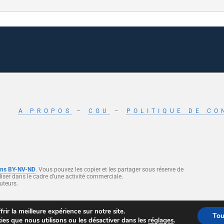
A PROPOS
–
CGU
–
POLITIQUE DE CO
ons BY-NV-ND
. Vous pouvez les copier et les partager sous réserve de
 utiliser dans le cadre d’une activité commerciale.
uteurs.
ialité
et
Conditions d’utilisation
.
rir la meilleure expérience sur notre site.
Tou
ies que nous utilisons ou les désactiver dans les
réglages
.