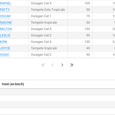
RAFAEL
Ouragan Cat.3
105
1
PATTY
Tempete Exta Tropicale
55
1
OSCAR
Ouragan Cat.1
75
1
NADINE
Tempete tropicale
50
MILTON
Ouragan Cat.5
155
2
LESLIE
Ouragan Cat.2
90
1
KIRK
Ouragan Cat.4
130
2
JOYCE
Tempete tropicale
45
ISAAC
Ouragan Cat.2
90
1
Vent (en km/h)