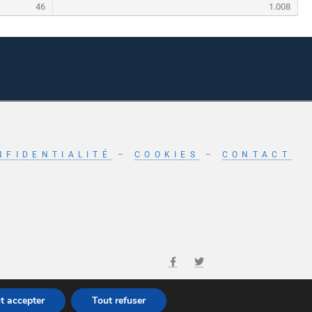
46
1.008
NFIDENTIALITÉ
–
COOKIES
–
CONTACT
t accepter
Tout refuser