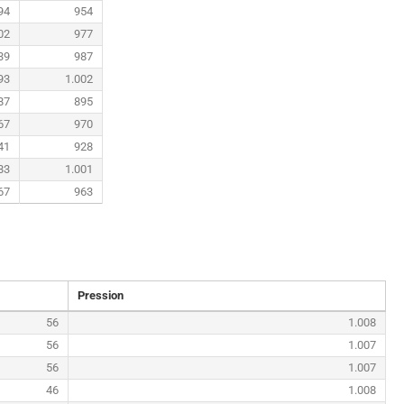
94
954
02
977
39
987
93
1.002
87
895
67
970
41
928
83
1.001
67
963
Pression
56
1.008
56
1.007
56
1.007
46
1.008