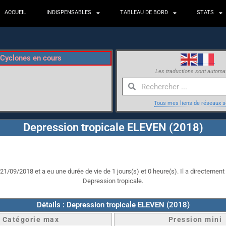
ACCUEIL
INDISPENSABLES
TABLEAU DE BORD
STATS
Cyclones en cours
Les traductions sont automa
Tous mes liens de réseaux s
Depression tropicale ELEVEN (2018)
1/09/2018 et a eu une durée de vie de 1 jours(s) et 0 heure(s). Il a directement 
Depression tropicale.
Détails : Depression tropicale ELEVEN (2018)
Catégorie max
Pression mini