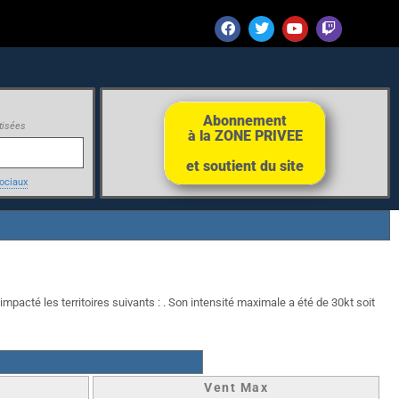
Abonnement
tisées
à la ZONE PRIVEE
et soutient du site
ociaux
impacté les territoires suivants : . Son intensité maximale a été de 30kt soit
Vent Max