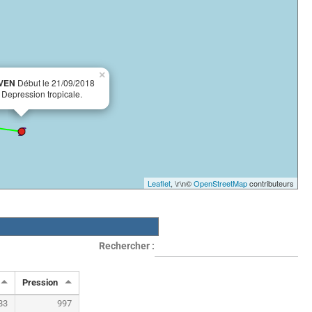
×
EVEN
Début le 21/09/2018
 Depression tropicale.
Leaflet
, \r\n©
OpenStreetMap
contributeurs
Rechercher :
Pression
83
997