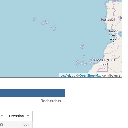
Leaflet
, \r\n©
OpenStreetMap
contributeurs
Rechercher :
Pression
83
997