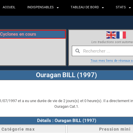
ACCUEIL
INDISPENSABLES
TABLEAU DE BORD
STATS
Cyclones en cours
Les traductions sont automa
Tous mes liens de réseaux s
Ouragan BILL (1997)
1/07/1997 et a eu une durée de vie de 2 jours(s) et 0 heure(s). Il a directement im
Ouragan Cat.1.
Détails : Ouragan BILL (1997)
Catégorie max
Pression mini