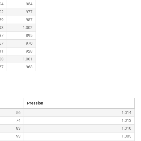
94
954
02
977
39
987
93
1.002
87
895
67
970
41
928
83
1.001
67
963
Pression
56
1.014
74
1.013
83
1.010
93
1.005