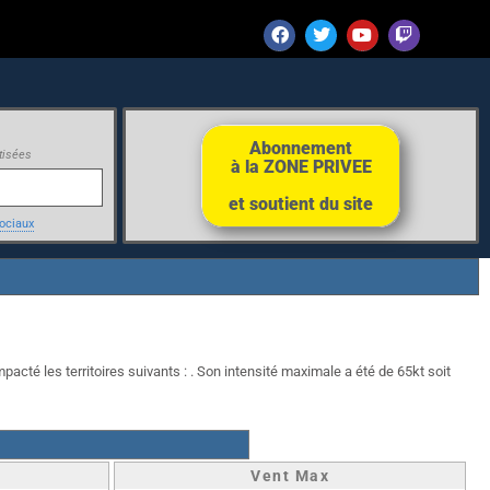
Abonnement
tisées
à la ZONE PRIVEE
et soutient du site
ociaux
pacté les territoires suivants : . Son intensité maximale a été de 65kt soit
Vent Max