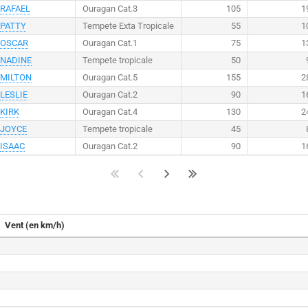
RAFAEL
Ouragan Cat.3
105
1
PATTY
Tempete Exta Tropicale
55
1
OSCAR
Ouragan Cat.1
75
1
NADINE
Tempete tropicale
50
MILTON
Ouragan Cat.5
155
2
LESLIE
Ouragan Cat.2
90
1
KIRK
Ouragan Cat.4
130
2
JOYCE
Tempete tropicale
45
ISAAC
Ouragan Cat.2
90
1
Vent (en km/h)