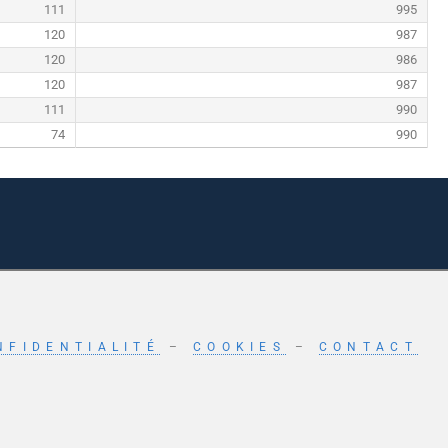
111
995
120
987
120
986
120
987
111
990
74
990
NFIDENTIALITÉ
–
COOKIES
–
CONTACT