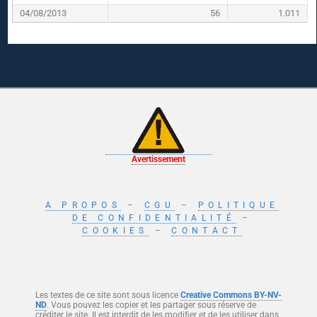
04/08/2013
56
1.011
Avertissement
A PROPOS
–
CGU
–
POLITIQUE
DE CONFIDENTIALITÉ
–
COOKIES
–
CONTACT
Les textes de ce site sont sous licence
Creative Commons BY-NV-
ND
. Vous pouvez les copier et les partager sous réserve de
créditer le site. Il est interdit de les modifier et de les utiliser dans