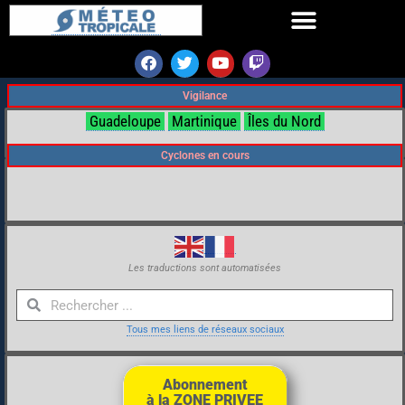
Vigilance
Guadeloupe
Martinique
Îles du Nord
Cyclones en cours
Les traductions sont automatisées
Tous mes liens de réseaux sociaux
Abonnement
à la ZONE PRIVEE