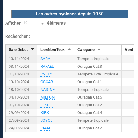
Les autres cyclones depuis 1950
10
Afficher
éléments
Rechercher :
Date Début
LienNomTeck
Catégorie
Vent (
K
13/11/2024
SARA
Tempete tropicale
03/11/2024
RAFAEL
Ouragan Cat.3
31/10/2024
PATTY
Tempete Exta Tropicale
19/10/2024
OSCAR
Ouragan Cat.1
18/10/2024
NADINE
Tempete tropicale
04/10/2024
MILTON
Ouragan Cat.5
01/10/2024
LESLIE
Ouragan Cat.2
29/09/2024
KIRK
Ouragan Cat.4
27/09/2024
JOYCE
Tempete tropicale
24/09/2024
ISAAC
Ouragan Cat.2