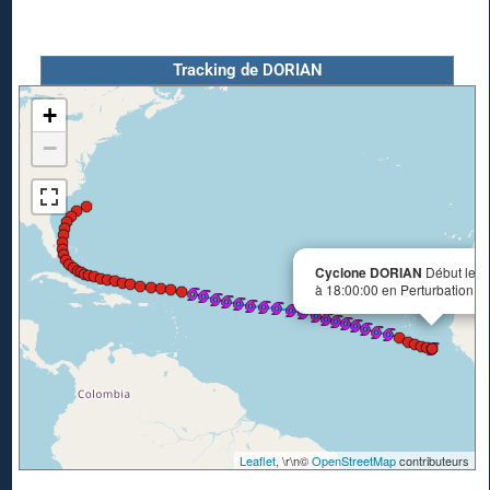
Tracking de DORIAN
+
−
Cyclone DORIAN
Début le 2
à 18:00:00 en Perturbation.
Leaflet
, \r\n©
OpenStreetMap
contributeurs