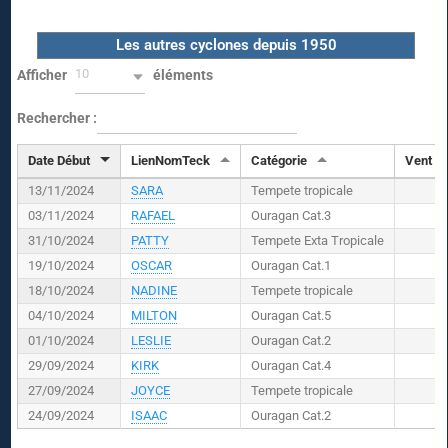
Les autres cyclones depuis 1950
10
Afficher
éléments
Rechercher :
Date Début
LienNomTeck
Catégorie
Vent (
K
13/11/2024
SARA
Tempete tropicale
03/11/2024
RAFAEL
Ouragan Cat.3
31/10/2024
PATTY
Tempete Exta Tropicale
19/10/2024
OSCAR
Ouragan Cat.1
18/10/2024
NADINE
Tempete tropicale
04/10/2024
MILTON
Ouragan Cat.5
01/10/2024
LESLIE
Ouragan Cat.2
29/09/2024
KIRK
Ouragan Cat.4
27/09/2024
JOYCE
Tempete tropicale
24/09/2024
ISAAC
Ouragan Cat.2