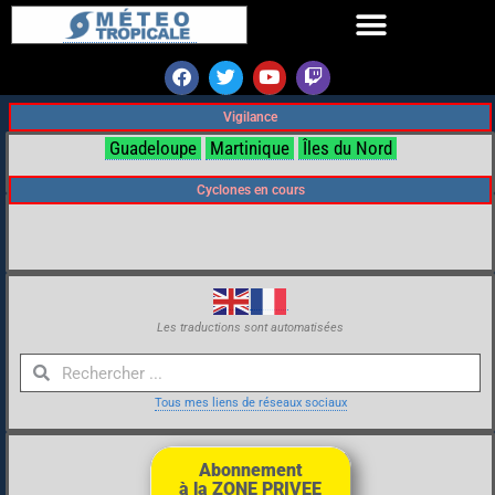
Vigilance
Guadeloupe
Martinique
Îles du Nord
Cyclones en cours
Les traductions sont automatisées
Tous mes liens de réseaux sociaux
Abonnement
à la ZONE PRIVEE