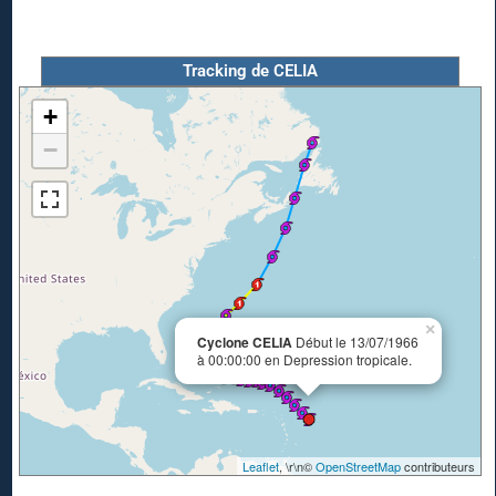
Tracking de CELIA
+
−
×
Cyclone CELIA
Début le 13/07/1966
à 00:00:00 en Depression tropicale.
Leaflet
, \r\n©
OpenStreetMap
contributeurs